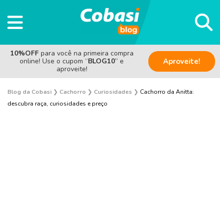
10%OFF
para você na primeira compra
online! Use o cupom “
BLOG10
” e
Aproveite!
aproveite!
Blog da Cobasi
❯
Cachorro
❯
Curiosidades
❯
Cachorro da Anitta:
descubra raça, curiosidades e preço
Adestramento e Bem-estar
Adoção