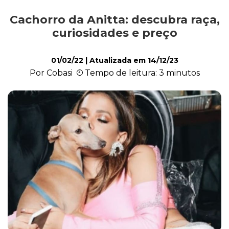
Cachorro da Anitta: descubra raça,
Alimentação
curiosidades e preço
01/02/22
| Atualizada em
14/12/23
Curiosidades
Por Cobasi
Tempo de leitura: 3 minutos
Filhotes
Higiene
Saúde