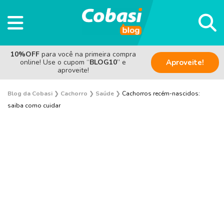
10%OFF
para você na primeira compra
online! Use o cupom “
BLOG10
” e
Aproveite!
aproveite!
Blog da Cobasi
❯
Cachorro
❯
Saúde
❯
Cachorros recém-nascidos:
saiba como cuidar
Adestramento e Bem-estar
Adoção