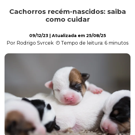
Cachorros recém-nascidos: saiba
Alimentação
como cuidar
09/12/23
| Atualizada em
25/08/25
Curiosidades
Por Rodrigo Svrcek
Tempo de leitura: 6 minutos
Filhotes
Higiene
Saúde