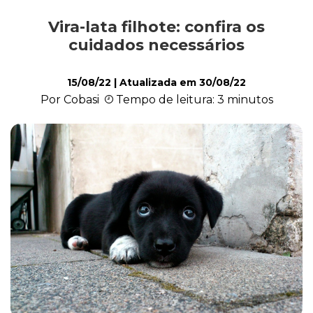
Vira-lata filhote: confira os
Alimentação
cuidados necessários
15/08/22
| Atualizada em
30/08/22
Curiosidades
Por Cobasi
Tempo de leitura: 3 minutos
Filhotes
Higiene
Saúde