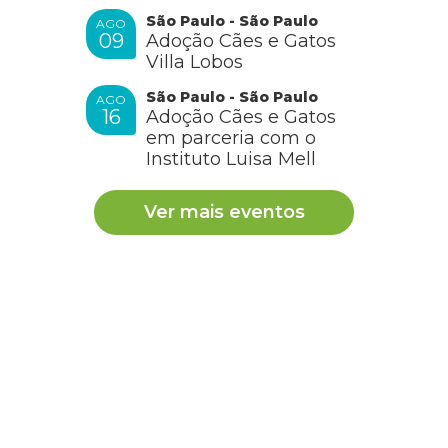
personalidade, e tenho certeza de que você
São Paulo - São Paulo
AGO
encontrará uma companheira tão doce quanto a que
09
Adoção Cães e Gatos
partiu.?
Villa Lobos
RESPONDER
São Paulo - São Paulo
AGO
16
Adoção Cães e Gatos
em parceria com o
Instituto Luisa Mell
Solange
Ver mais eventos
Muito lindo e fofo
RESPONDER
Solange