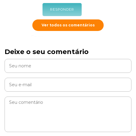
RESPONDER
Ver todos os comentários
Sara
Deixe o seu comentário
Olá temos um cachorrinho vira lata peludo branco,queria
saber quantas vezes devo alimenta_lo pois é um filhote
RESPONDER
Cobasi
Oi Sara, como vai? Deixarei aqui um
conteúdo
que