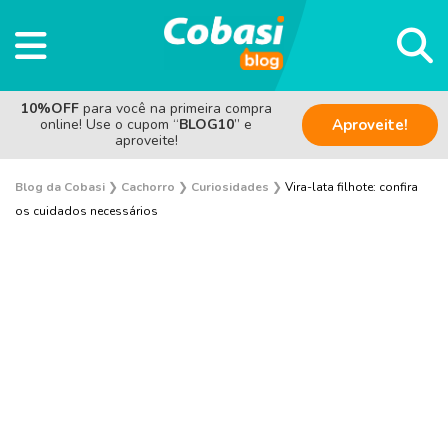
10%OFF
para você na primeira compra
online! Use o cupom “
BLOG10
” e
Aproveite!
aproveite!
Blog da Cobasi
❯
Cachorro
❯
Curiosidades
❯
Vira-lata filhote: confira
os cuidados necessários
Adestramento e Bem-estar
Adoção