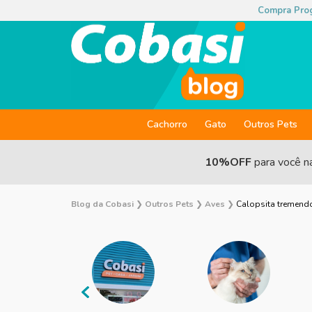
Compra Pro
Cachorro
Gato
Outros Pets
10%OFF
para você n
Blog da Cobasi
❯
Outros Pets
❯
Aves
❯
Calopsita tremendo