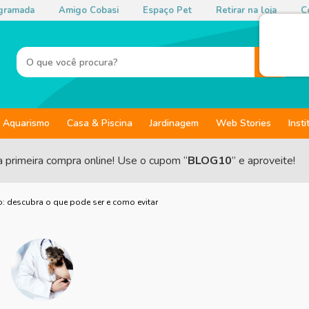
gramada
Amigo Cobasi
Espaço Pet
Retirar na loja
Co
Aquarismo
Casa & Piscina
Jardinagem
Web Stories
Insti
a primeira compra online! Use o cupom “
BLOG10
” e aproveite!
: descubra o que pode ser e como evitar