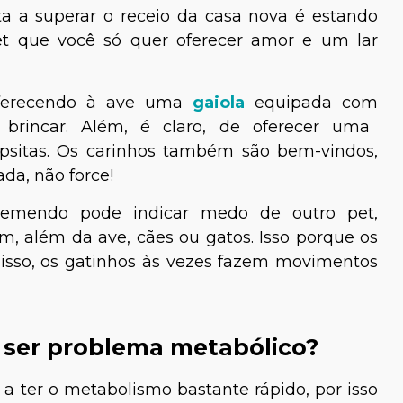
a a superar o receio da casa nova é estando
t que você só quer oferecer amor e um lar
oferecendo à ave uma
gaiola
equipada com
e brincar. Além, é claro, de oferecer uma
psitas. Os carinhos também são bem-vindos,
da, não force!
 tremendo pode indicar medo de outro pet,
Giovannetti
Claudio Soares
m, além da ave, cães ou gatos. Isso porque os
veterinário
Biólogo Especialista em
disso, os gatinhos às vezes fazem movimentos
Neurociências
 ser problema metabólico?
 ter o metabolismo bastante rápido, por isso