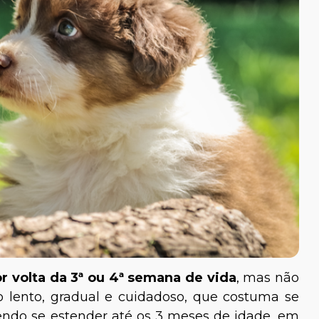
volta da 3ª ou 4ª semana de vida
, mas não
 lento, gradual e cuidadoso, que costuma se
endo se estender até os 3 meses de idade, em