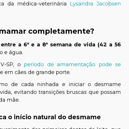
ica da médica-veterinária
Lysandra Jacobsen
e mamar completamente?
entre a 6ª e a 8ª semana de vida (42 a 56
o e água.
MV-SP, o
período de amamentação pode se
e Cozzolino
Tiago Calil
te em cães de grande porte.
veterinária
Biólogo especialista em
 ritmo de cada ninhada e iniciar o desmame
animais silvestres e
 vida, evitando transições bruscas que possam
paisagismo
 da mãe.
a o início natural do desmame