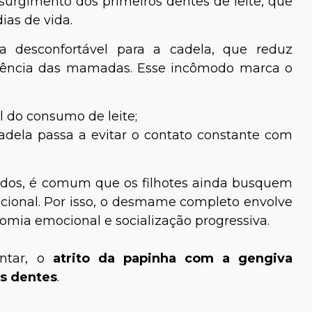
urgimento dos primeiros dentes de leite, que
ias de vida.
 desconfortável para a cadela, que reduz
uência das mamadas. Esse incômodo marca o
l do consumo de leite;
cadela passa a evitar o contato constante com
idos, é comum que os filhotes ainda busquem
ional. Por isso, o desmame completo envolve
omia emocional e socialização progressiva.
entar, o
atrito da papinha com a gengiva
os dentes
.