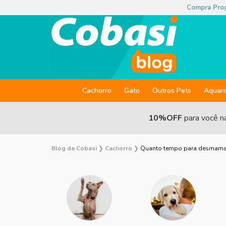
Compra Pro
Cachorro
Gato
Outros Pets
Aquar
10%OFF
para você n
Blog da Cobasi
❯
Cachorro
❯
Quanto tempo para desmamar 