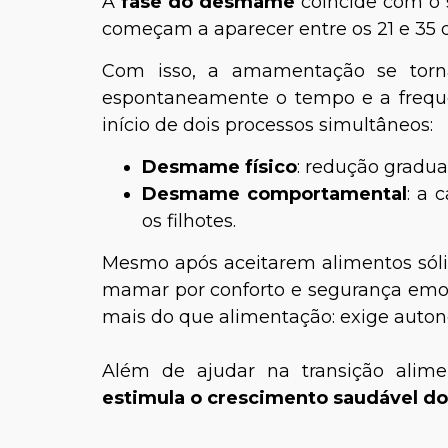
A
fase do desmame
coincide com o s
começam a aparecer entre os 21 e 35 d
Com isso, a amamentação se torna
espontaneamente o tempo e a freq
início de dois processos simultâneos:
Desmame físico
: redução gradua
Desmame comportamental
: a 
os filhotes.
Mesmo após aceitarem alimentos sól
mamar por conforto e segurança emoc
mais do que alimentação: exige auton
Além de ajudar na transição alim
estimula o crescimento saudável d