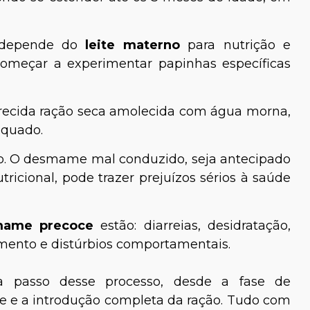
a depende do
leite materno
para nutrição e
omeçar a experimentar papinhas específicas
erecida ração seca amolecida com água morna,
equado.
so. O desmame mal conduzido, seja antecipado
icional, pode trazer prejuízos sérios à saúde
esmame precoce
estão: diarreias, desidratação,
mento e distúrbios comportamentais.
a passo desse processo, desde a fase de
 e a introdução completa da ração. Tudo com