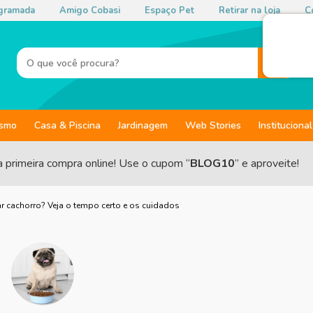
gramada
Amigo Cobasi
Espaço Pet
Retirar na loja
Co
ismo
Casa & Piscina
Jardinagem
Web Stories
Institucional
a primeira compra online! Use o cupom “
BLOG10
” e aproveite!
cachorro? Veja o tempo certo e os cuidados