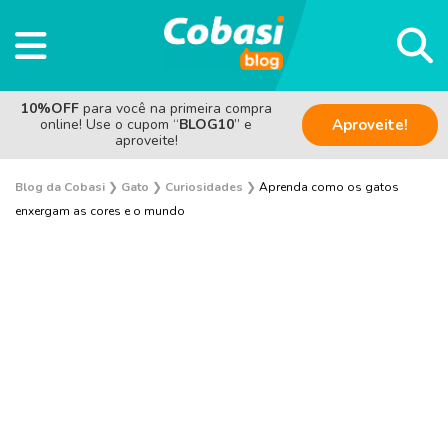
10%OFF
para você na primeira compra
online! Use o cupom “
BLOG10
” e
Aproveite!
aproveite!
Blog da Cobasi
❯
Gato
❯
Curiosidades
❯
Aprenda como os gatos
enxergam as cores e o mundo
Adoção
Alimentação