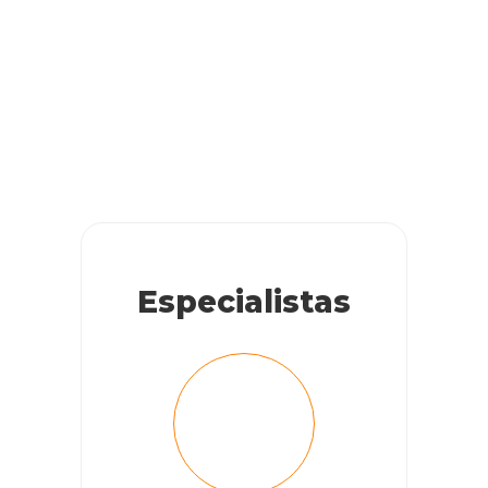
Estou doando filhotes de gato. 3 meses. Branco. Super
dóceis. Fêmea. Não castrada
RESPONDER
Cobasi
Especialistas
Oi Reinaldo, como vai? Você pode entrar em contato
com time do Cobasi Cuida no e-mail
cobasi.cuida@cobasi.com.br
. Acesse o site para saber
mais:
https://cobasicuida.com.br/
RESPONDER