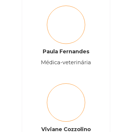
ABIMAEL MENDONÇA
DISPONHO P/DOAÇÃO DE 01 GATO ADULTO CASTRADO,
BEM MANSO,
Paula Fernandes
01 GATA NÃO CASTRADA, 01 CACHORRO (SRD-VIRA
Médica-veterinária
LATA) Ñ.CASTRADO.
OBS.-SOMENTE P/PESSOAS “QUE DE FATO” APRECIEM
ANIMAIS.
RESPONDER
Elizabeth Alves Lima
Viviane Cozzolino