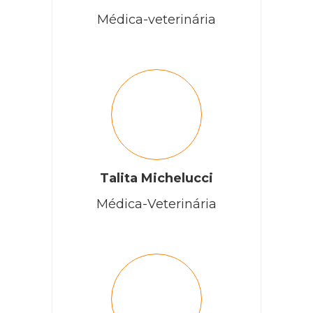
Médica-veterinária
Gostaria de adotar um cachorro ou uma cachorrinha de
raças pequenas porque eu perdi uma yorkshire ela deu uma
tá aqui e faleceu eu sofro começou até hoje estou atrás de
um cachorro de raças pequenas porque eu amo os animais
eu acho melhor adotar do que comprar
RESPONDER
Cobasi
Talita Michelucci
Médica-Veterinária
Elizabeth, estamos muito felizes em saber que você
deseja adotar! ?
Confira os cachorros de raça pequena disponíveis para
adoção no Cobasi Cuida:
https://cobasicuida.com.br/adocao#adoption-cards
RESPONDER