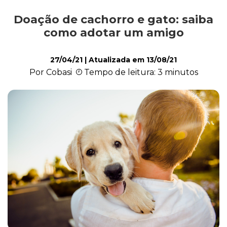
Doação de cachorro e gato: saiba
Comportamento
como adotar um amigo
27/04/21
| Atualizada em
13/08/21
Curiosidades
Por Cobasi
Tempo de leitura: 3 minutos
Filhote
Higiene
Saúde