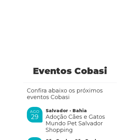
RESPONDER
Cobasi
Oi Renata, como vai? Nos que te agradecemos por
Eventos Cobasi
adotar e dar o carinho e cuidado para a Julinha 🙂
RESPONDER
Confira abaixo os próximos
eventos Cobasi
Salvador - Bahia
AGO
Débora Martins
29
Adoção Cães e Gatos
Mundo Pet Salvador
Shopping