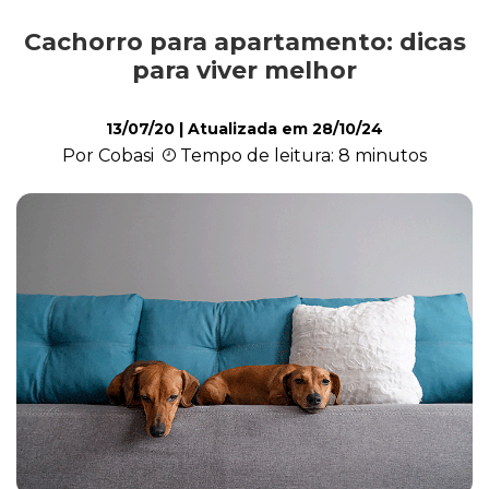
Cachorro para apartamento: dicas
Alimentação
para viver melhor
13/07/20
| Atualizada em
28/10/24
Curiosidades
Por Cobasi
Tempo de leitura: 8 minutos
Filhotes
Higiene
Saúde