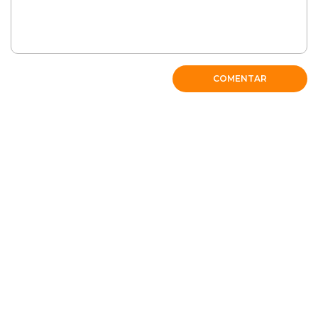
bastante luz, mas não de sol direto e intenso.
RESPONDER
COMENTAR
Willian
Gostei muito das dicas para cultivo da Gardênia.
Muito obrigado
RESPONDER