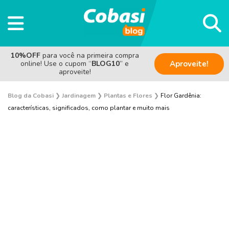
10%OFF
para você na primeira compra
online! Use o cupom “
BLOG10
” e
Aproveite!
aproveite!
Blog da Cobasi
❯
Jardinagem
❯
Plantas e Flores
❯
Flor Gardênia:
características, significados, como plantar e muito mais
Plantas e Flores
Curiosidades