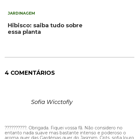
JARDINAGEM
Hibisco: saiba tudo sobre
essa planta
4 COMENTÁRIOS
Sofia Wicctofly
??????????. Obrigada. Fiquei vossa fã. Não considero no
entanto nada suave mas bastante intenso e poderoso o
aroma quer das Gardénias quer do Jasmim. Cpts, sofia louro