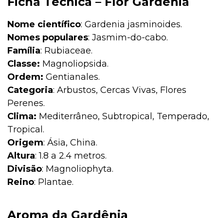
Ficha Técnica – Flor Gardênia
Nome científico
: Gardenia jasminoides.
Nomes populares
: Jasmim-do-cabo.
Família
: Rubiaceae.
Classe:
Magnoliopsida.
Ordem:
Gentianales.
Categoria
: Arbustos, Cercas Vivas, Flores
Perenes.
Clima:
Mediterrâneo, Subtropical, Temperado,
Tropical.
Origem
: Ásia, China.
Altura
: 1.8 a 2.4 metros.
Divisão
: Magnoliophyta.
Reino
: Plantae.
Aroma da Gardênia