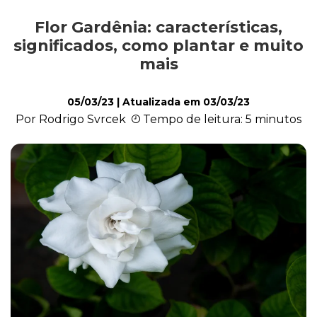
Flor Gardênia: características,
Cultivo e Manutenção
significados, como plantar e muito
mais
Cachorro
05/03/23
| Atualizada em
03/03/23
Por Rodrigo Svrcek
Tempo de leitura: 5 minutos
Gato
Outros Pets
Casa & Piscina
Jardinagem