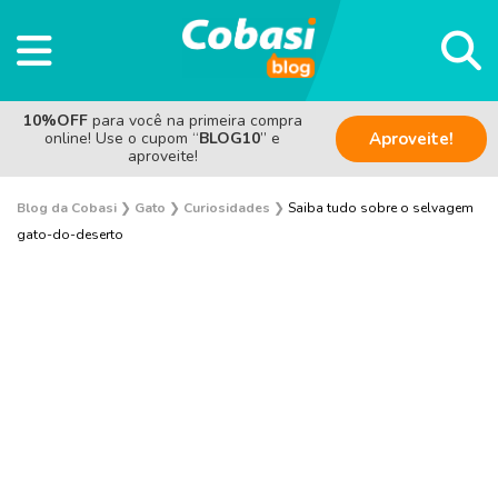
10%OFF
para você na primeira compra
online! Use o cupom “
BLOG10
” e
Aproveite!
aproveite!
Blog da Cobasi
❯
Gato
❯
Curiosidades
❯
Saiba tudo sobre o selvagem
gato-do-deserto
Adoção
Alimentação