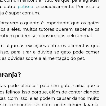
. É comum encontrar tutores que, para agradar
u outro
petisco
esporadicamente. Por isso a
nja é super comum.
eforçarem o quanto é importante que os gatos
s a eles, muitos tutores querem saber se os
ambém podem ser consumidos pelo animal.
tem algumas exceções entre os alimentos que
isso, para tirar a dúvida se gato pode comer
as as dúvidas sobre a alimentação do pet.
aranja?
tas pode oferecer para seu gato, saiba que a
os felinos. Isso porque, além de conter cianeto
cas. Com isso, elas podem causar danos muito
e te responder se gato pode comer laranja,