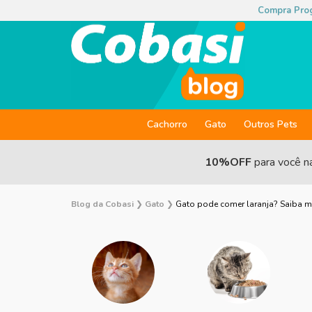
Compra Pro
Cachorro
Gato
Outros Pets
10%OFF
para você n
Blog da Cobasi
❯
Gato
❯
Gato pode comer laranja? Saiba m