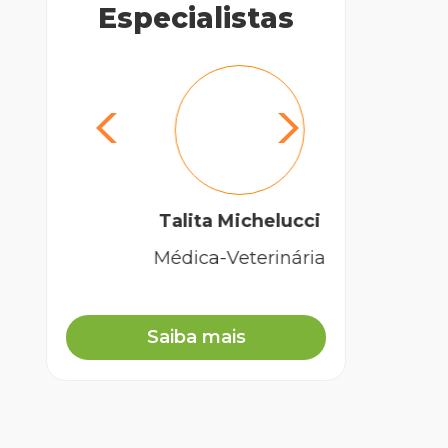
Especialistas
Talita Michelucci
Médica-Veterinária
Biól
Saiba mais