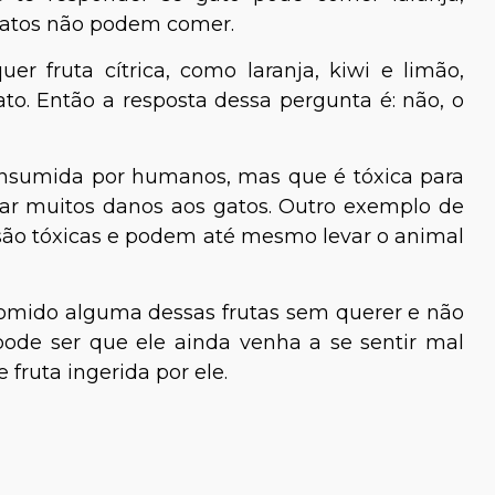
 gatos não podem comer.
er fruta cítrica, como laranja, kiwi e limão,
o. Então a resposta dessa pergunta é: não, o
onsumida por humanos, mas que é tóxica para
usar muitos danos aos gatos. Outro exemplo de
halia Martins
são tóxicas e podem até mesmo levar o animal
Tiago Calil
Biólogo especialista em
animais silvestres e
 comido alguma dessas frutas sem querer e não
paisagismo
ode ser que ele ainda venha a se sentir mal
fruta ingerida por ele.