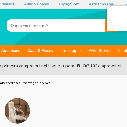
gramada
Amigo Cobasi
Espaço Pet
Retirar na loja
Co
Aquarismo
Casa & Piscina
Jardinagem
Web Stories
Insti
a primeira compra online! Use o cupom “
BLOG10
” e aproveite!
ais sobre a alimentação do pet