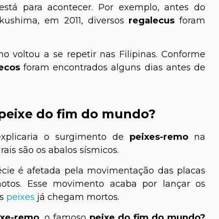
está para acontecer. Por exemplo, antes do
kushima, em 2011, diversos
regalecus
foram
 voltou a se repetir nas Filipinas. Conforme
lecos
foram encontrados alguns dias antes de
 peixe do fim do mundo?
xplicaria o surgimento de
peixes-remo
na
rais são os abalos sísmicos.
écie é afetada pela movimentação das placas
motos. Esse movimento acaba por lançar os
os
peixes
já chegam mortos.
ixe-remo,
o famoso
peixe do fim do mundo?