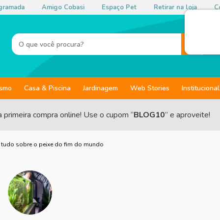
gramada
Amigo Cobasi
Espaço Pet
Retirar na loja
Co
ismo
Casa & Piscina
Jardinagem
Web Stories
Institucional
a primeira compra online! Use o cupom “
BLOG10
” e aproveite!
: tudo sobre o peixe do fim do mundo