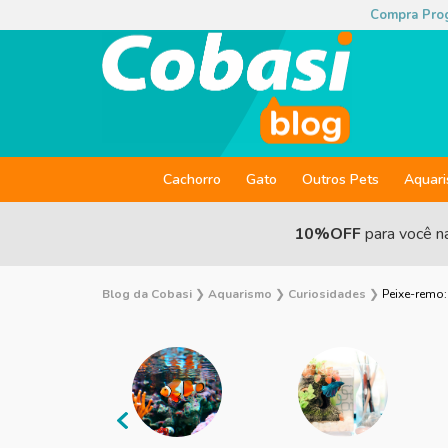
Compra Pro
Cachorro
Gato
Outros Pets
Aquar
10%OFF
para você n
Blog da Cobasi
❯
Aquarismo
❯
Curiosidades
❯
Peixe-remo