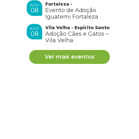
Fortaleza -
AGO
08
Evento de Adoção
RESPONDER
Iguatemi Fortaleza
Vila Velha - Espirito Santo
AGO
08
Adoção Cães e Gatos –
Cobasi
Vila Velha
Ver mais eventos
Olá, ENOLVINA! Como vai?
È importante que saiba que todo e qualquer
medicamento fornecido ao pet deve ser prescrito por
um médico-veterinário, ok? Pois uma dose errada
pode gerar muitas complicações!
RESPONDER
Gleyde