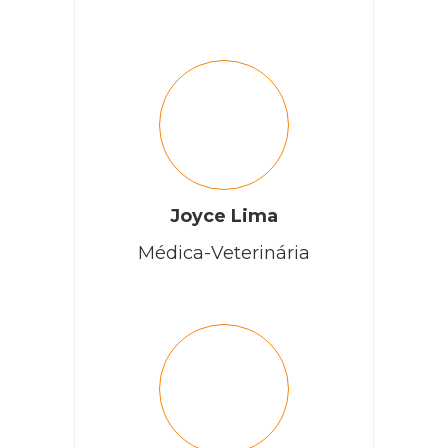
Darci Mendes de omena Valadares
Meu gato está com cistite crônica, já fiz todo tratamento
com o veterinário da zonoze da prefeitura já gastei todo o
meu orçamento. Não sei oquê mais fazer com ele , me
Joyce Lima
ajudem por favor me indicando uma ração indicada para
esse caso obrigado!
Médica-Veterinária
RESPONDER
Cobasi