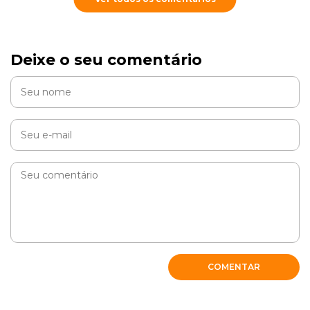
Cobasi
Deixe o seu comentário
Oi Adriana, como vai? Existem ração de manutenção
mas indicamos uma visita ao medico-veterinário
RESPONDER
CELIA
COMENTAR
Oi Adriana!
Meus dois gatinhos terão que comer a ração urinary
sempre, pois ao voltar pra ração normal/castrado, voltam a
obstruir. Foi a orientação que tive do veterinário que