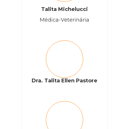
Olá Darci, espero que esteja tudo bem. Lamentamos
saber sobre a condição de cistite crônica do seu gato.
Talita Michelucci
Por conta dessa enfermidade do pet, recomendamos
que consulte novamente o veterinário para discutir
Médica-Veterinária
opções de alimentação adequadas. Certifique-se de
seguir as orientações do veterinário para garantir o
melhor cuidado para seu gato.
RESPONDER
Maria José F. Cataldi
Dra. Talita Ellen Pastore
Meu gato tem 1ano e só come wiskas, e com isso adquiriu
um problema renal. Já levei ao veterye ele aconselhou
rações da Royal Canina. Porém, ele rejeita rações especiais.
Que posso fazer pra ele comer estas rações?
RESPONDER