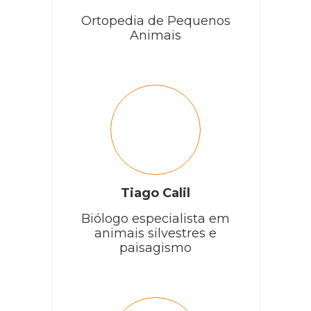
Ortopedia de Pequenos
Animais
Cobasi
Olá, Rafaela! Tudo bem?
Como você está com muitas dúvidas em relação ao
protocolo da médico-veterinária, recomendamos que
procure uma segunda opinião médica e tire todas as
dúvidas para garantir a saúde e bem-estar do seu
gatinho! ?
RESPONDER
Tiago Calil
Biólogo especialista em
animais silvestres e
Vânia Lobo
paisagismo
Boa noite, qual a ração apropriada para gatos quando