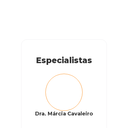
Gostaria de saber se a ração proplan urináry proplan e boa
para gatos que tem problema ao urinar ?
RESPONDER
Cobasi
Especialistas
Olá, Gleyde! tudo bem?
Sim, essa ração oferece nutrição específica que ajuda
a manter o sistema urinário saudável, promovendo a
saúde e bem-estar geral dos gatos com predisposição
a formação de cálculos urinários.
Mas antes de oferece-la ao pet, solicite a
Dra. Márcia Cavaleiro
recomendação do médico-veterinário. Ok?