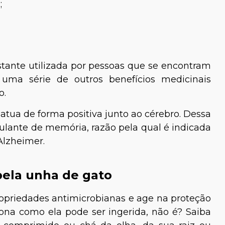
;
tante utilizada por pessoas que se encontram
 uma série de outros benefícios medicinais
o.
halia Martins
Rayane Henriques
tua de forma positiva junto ao cérebro. Dessa
lante de memória, razão pela qual é indicada
Bióloga e Especialista em
Aves e Mamíferos
Alzheimer.
pela unha de gato
ropriedades antimicrobianas e age na proteção
iona como ela pode ser ingerida, não é? Saiba