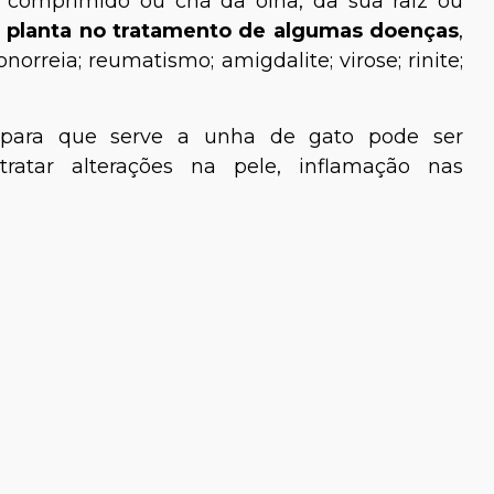
 comprimido ou chá da olha, da sua raiz ou
a planta no tratamento de algumas doenças
,
norreia; reumatismo; amigdalite; virose; rinite;
 para que serve a unha de gato pode ser
ratar alterações na pele, inflamação nas