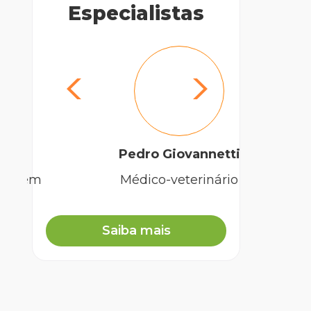
Especialistas
Pedro Giovannetti
Vi
Médico-veterinário
Mé
Saiba mais