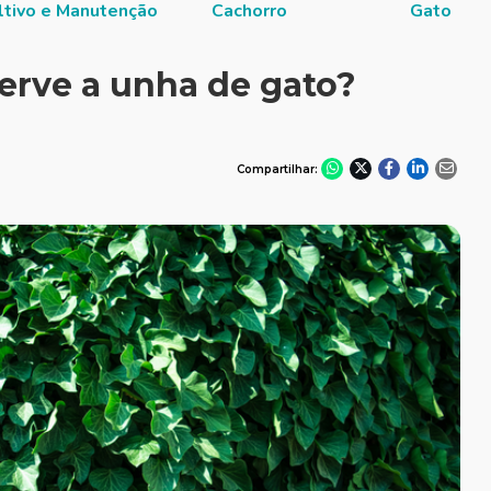
ltivo e Manutenção
Cachorro
Gato
erve a unha de gato?
Compartilhar: