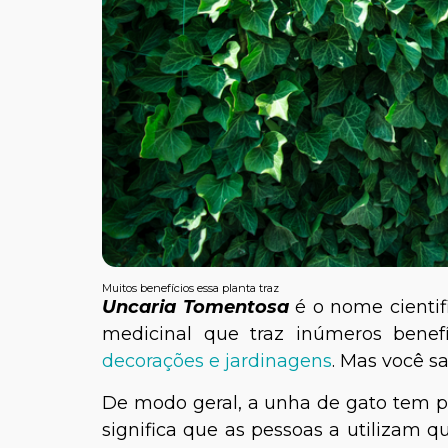
Muitos benefícios essa planta traz
Uncaria
T
omentosa
é o nome cientif
medicinal que traz inúmeros bene
decorações e jardinagens
. Mas você s
De modo geral, a unha de gato tem 
significa que as pessoas a utilizam