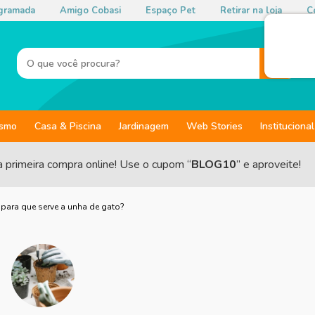
gramada
Amigo Cobasi
Espaço Pet
Retirar na loja
Co
ismo
Casa & Piscina
Jardinagem
Web Stories
Institucional
a primeira compra online! Use o cupom “
BLOG10
” e aproveite!
 para que serve a unha de gato?