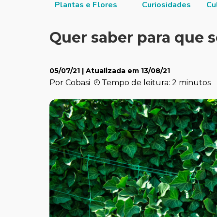
itucional
Plantas e Flores
Curiosidades
Cu
Quer saber para que s
05/07/21
| Atualizada em
13/08/21
Por Cobasi
Tempo de leitura: 2 minutos