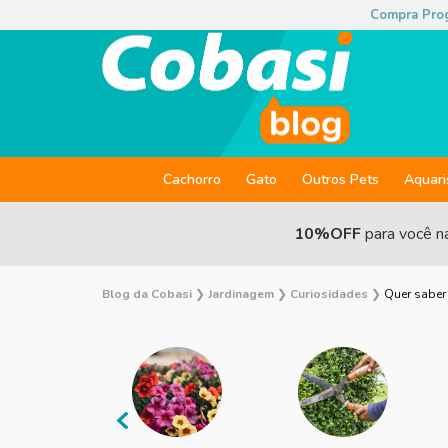
Compra Pro
Cachorro
Gato
Outros Pets
Aquar
10%OFF
para você n
Blog da Cobasi
❯
Jardinagem
❯
Curiosidades
❯
Quer saber