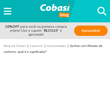
10%OFF
para você na primeira compra
online! Use o cupom “
BLOG10
” e
Aproveite!
aproveite!
Blog da Cobasi
❯
Cachorro
❯
Curiosidades
❯
Sonhar com filhotes de
cachorro: qual é o significado?
Adestramento e Bem-estar
Adoção