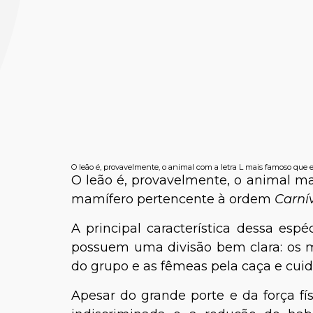
Dra. Talit
O leão é, provavelmente, o animal com a letra L mais famoso que e
O leão é, provavelmente, o animal mai
mamífero pertencente à ordem
Carní
A principal característica dessa esp
possuem uma divisão bem clara: os m
do grupo e as fêmeas pela caça e cuid
Apesar do grande porte e da força fís