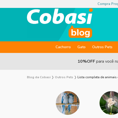
Compra Pro
Cachorro
Gato
Outros Pets
10%OFF
para você n
Blog da Cobasi
❯
Outros Pets
❯
Lista completa de animais 