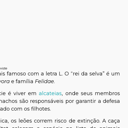
a Ellen Pastore
Lysandra Barbieri
xiste
s famoso com a letra L. O “rei da selva” é um
Médica-Veterinária
vora
e família
Felidae
.
écie é viver em
alcateias
, onde seus membros
achos são responsáveis por garantir a defesa
ado com os filhotes.
ica, os leões correm risco de extinção. A caça