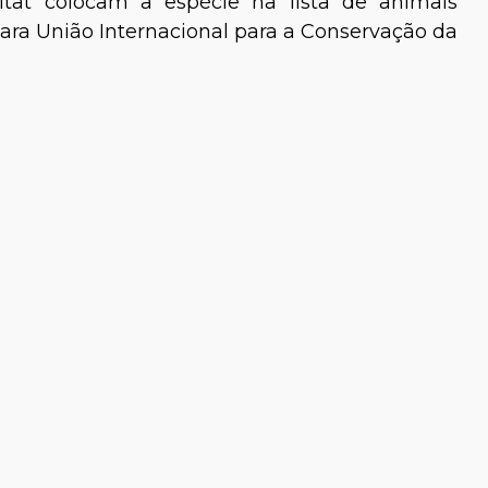
itat colocam a espécie na lista de animais
para União Internacional para a Conservação da