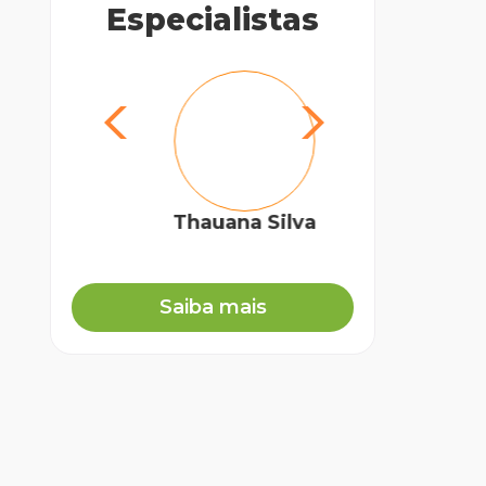
Especialistas
Thauana Silva
Mé
Saiba mais