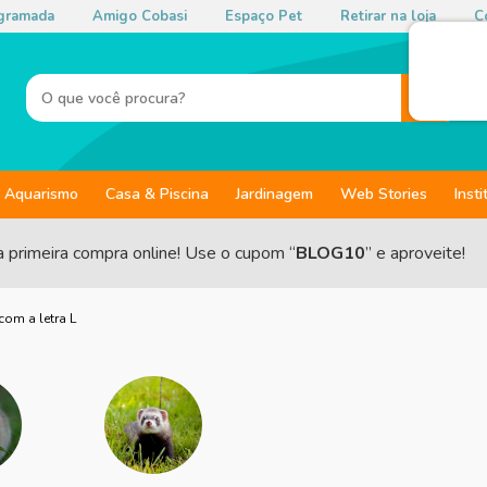
gramada
Amigo Cobasi
Espaço Pet
Retirar na loja
Co
Aquarismo
Casa & Piscina
Jardinagem
Web Stories
Insti
a primeira compra online! Use o cupom “
BLOG10
” e aproveite!
com a letra L