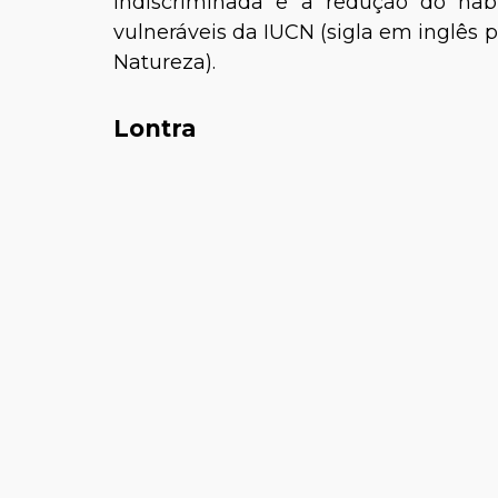
indiscriminada e a redução do hab
vulneráveis da IUCN (sigla em inglês 
Natureza).
Lontra