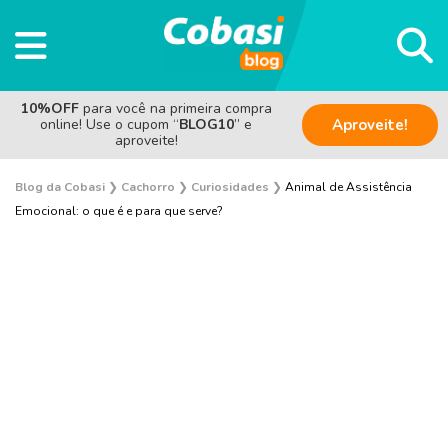
10%OFF
para você na primeira compra
online! Use o cupom “
BLOG10
” e
Aproveite!
aproveite!
Blog da Cobasi
❯
Cachorro
❯
Curiosidades
❯
Animal de Assistência
Emocional: o que é e para que serve?
Adestramento e Bem-estar
Adoção