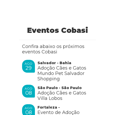
Luciene Cavalcanti
Eventos Cobasi
Boa noite, gostaria de saber onde comprar ou adotar um
cão de apoio emocional no Rio de janeiro?
Att. Luciene
Confira abaixo os próximos
eventos Cobasi
RESPONDER
Salvador - Bahia
AGO
29
Adoção Cães e Gatos
Mundo Pet Salvador
Cobasi
Shopping
São Paulo - São Paulo
AGO
08
Adoção Cães e Gatos
Oi Luciene, como vai? Encontre a
Cobasi
mais perto
Villa Lobos
de sua residência
Fortaleza -
AGO
08
Evento de Adoção
RESPONDER