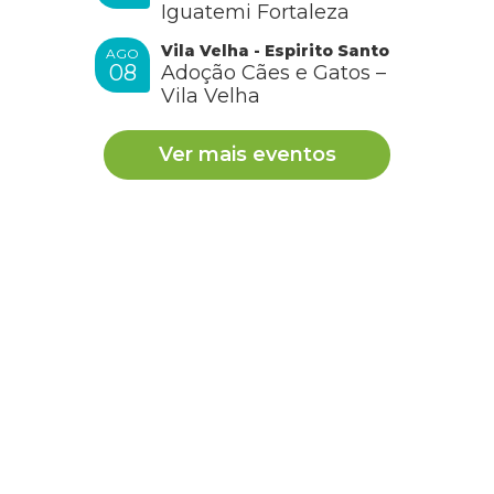
Iguatemi Fortaleza
Vila Velha - Espirito Santo
AGO
08
Adoção Cães e Gatos –
Ana
Vila Velha
Ver mais eventos
Gostaria de obter um cãozinho de apoio emocional. Onde
posso encontrar no RJ?
RESPONDER
Cobasi
Oi, Ana. Como vai? O
Cobasi cuida
pode fazer a ponte
entre você e muitos cãezinhos que procuram um lar.