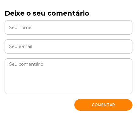
Cobasi
Deixe o seu comentário
Fabiana, como vai? A recomendação é antes da
viagem verificar junto à companhia aérea, pois, além
de regulamentos diferentes por localidade, as
empresas podem modificar as regras sem aviso
prévio.
RESPONDER
Ágata
COMENTAR
Boa tarde,
Gostaria de saber se gatos também podem ser
considerados animais de suporte emocional, vejo em