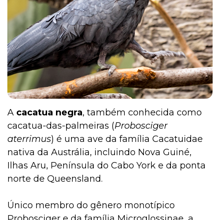
Pesquisas e Curiosidades Cobasi
Peixes
A
cacatua negra
, também conhecida como
Outros Pets
cacatua-das-palmeiras (
Probosciger
aterrimus
) é uma ave da família Cacatuidae
nativa da Austrália, incluindo Nova Guiné,
Notícias
Ilhas Aru, Península do Cabo York e da ponta
norte de Queensland.
Mamíferos
Único membro do gênero monotípico
Probosciger e da família Microglossinae, a