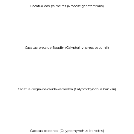
Cacatua-das-palmeiras (Probosciger aterrimus)
Cacatua preta de Baudin (Calyptorhynchus baudinii)
Cacatua-negra-de-cauda-vermelha (Calyptorhynchus banksii)
Cacatua-ocidental (Calyptorhynchus latirostris)