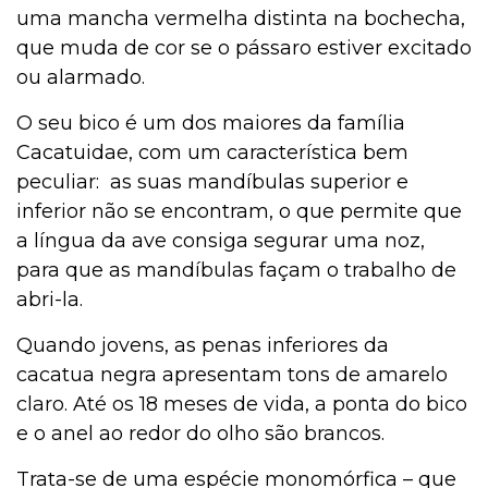
uma mancha vermelha distinta na bochecha,
Curiosidades
que muda de cor se o pássaro estiver excitado
ou alarmado.
O seu bico é um dos maiores da família
Cultivo e Manutenção
Cacatuidae, com um característica bem
peculiar: as suas mandíbulas superior e
inferior não se encontram, o que permite que
Comportamento
a língua da ave consiga segurar uma noz,
para que as mandíbulas façam o trabalho de
abri-la.
Coelho
Quando jovens, as penas inferiores da
cacatua negra apresentam tons de amarelo
Casa & Piscina
claro. Até os 18 meses de vida, a ponta do bico
e o anel ao redor do olho são brancos.
Trata-se de uma espécie monomórfica – que
Casa