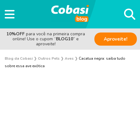
10%OFF
para você na primeira compra
online! Use o cupom “
BLOG10
” e
Aproveite!
aproveite!
Blog da Cobasi
❯
Outros Pets
❯
Aves
❯
Cacatua negra: saiba tudo
sobre essa ave exótica
Sem categoria
Saúde