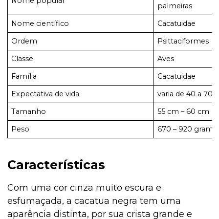
Nome popular
palmeiras
Nome científico
Cacatuidae
Filhote
Ordem
Psittaciformes
Classe
Aves
Família
Cacatuidae
Exóticos e Silvestres
Expectativa de vida
varia de 40 a 70 
Tamanho
55 cm – 60 cm
Curiosidades
Peso
670 – 920 grama
Curiosidades
Características
Com uma cor cinza muito escura e
Curiosidades
esfumaçada, a cacatua negra tem uma
aparência distinta, por sua crista grande e