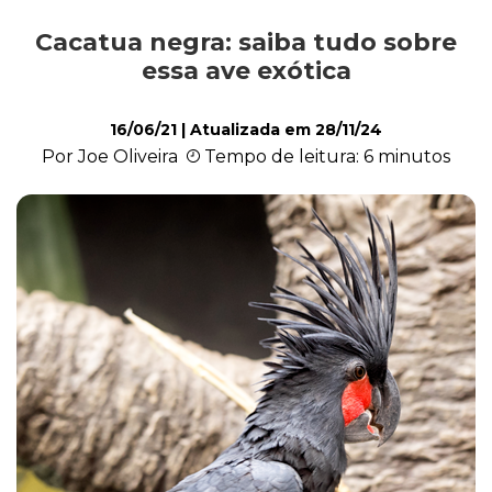
Cacatua negra: saiba tudo sobre
Saúde
essa ave exótica
16/06/21
| Atualizada em
28/11/24
Roedores
Por Joe Oliveira
Tempo de leitura: 6 minutos
Répteis
Quiz
Plantas e Flores
Piscina