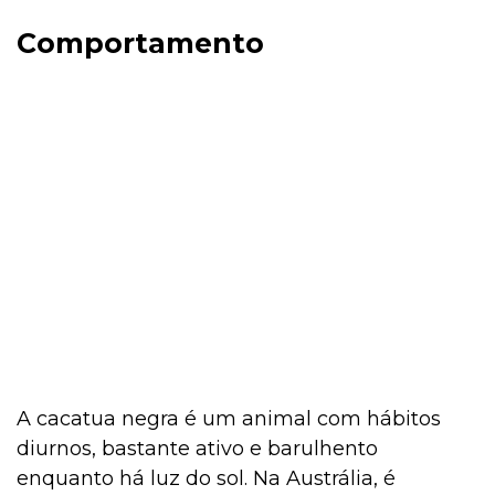
Alimentação
Comportamento
Alimentação
Adoção
Adoção
Adestramento e Bem-estar
A cacatua negra é um animal com hábitos
diurnos, bastante ativo e barulhento
enquanto há luz do sol. Na Austrália, é
Ações Sociais