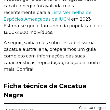
cacatua negra foi avaliada mais
Jardinagem
recentemente para a
Lista Vermelha de
Espécies Ameaçadas da IUCN
em 2023.
Estima-se que o tamanho da população é de
Institucional
1.800-2.600 indivíduos.
A seguir, saiba mais sobre essa belíssima
cacatua australiana, preparamos um guia
Higiene
completo com informações das suas
características, reprodução, criação e muito
mais. Confira!
Higiene
Ficha técnica da Cacatua
Gato
Negra
Cacatua negra ou
Filhotes