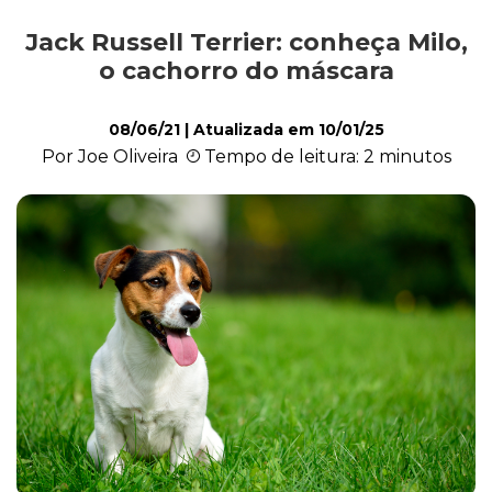
Jack Russell Terrier: conheça Milo,
Alimentação
o cachorro do máscara
08/06/21
| Atualizada em
10/01/25
Curiosidades
Por Joe Oliveira
Tempo de leitura: 2 minutos
Filhotes
Higiene
Saúde