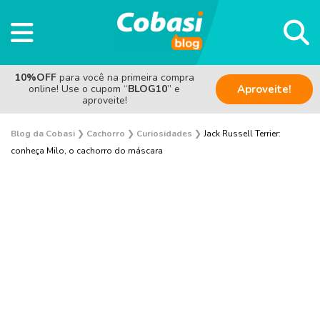
10%OFF
para você na primeira compra
online! Use o cupom “
BLOG10
” e
Aproveite!
aproveite!
Blog da Cobasi
❯
Cachorro
❯
Curiosidades
❯
Jack Russell Terrier:
conheça Milo, o cachorro do máscara
Adestramento e Bem-estar
Adoção