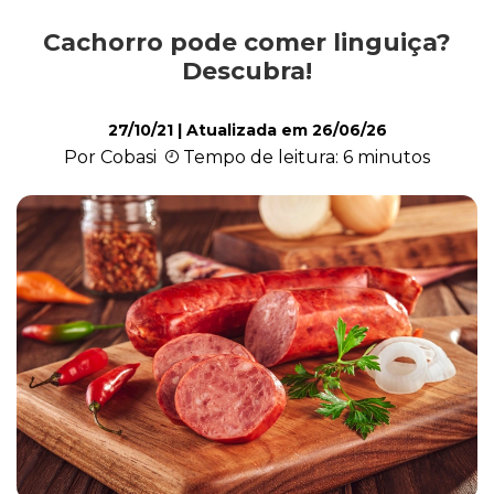
Cachorro pode comer linguiça?
Alimentação
Descubra!
27/10/21
| Atualizada em
26/06/26
Curiosidades
Por Cobasi
Tempo de leitura: 6 minutos
Filhotes
Higiene
Saúde