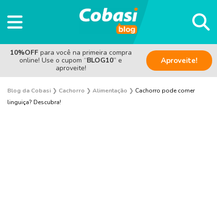
10%OFF
para você na primeira compra
online! Use o cupom “
BLOG10
” e
Aproveite!
aproveite!
Blog da Cobasi
❯
Cachorro
❯
Alimentação
❯
Cachorro pode comer
linguiça? Descubra!
Adestramento e Bem-estar
Adoção