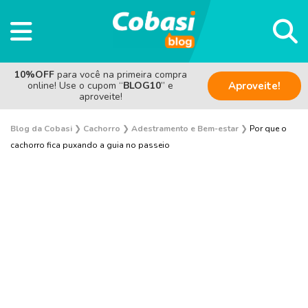
10%OFF
para você na primeira compra
online! Use o cupom “
BLOG10
” e
Aproveite!
aproveite!
Blog da Cobasi
❯
Cachorro
❯
Adestramento e Bem-estar
❯
Por que o
cachorro fica puxando a guia no passeio
Adestramento e Bem-estar
Adoção