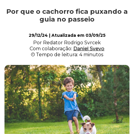
Por que o cachorro fica puxando a
Alimentação
guia no passeio
29/12/24
| Atualizada em
03/09/25
Curiosidades
Por Redator Rodrigo Svrcek
Com colaboração:
Daniel Svevo
Tempo de leitura: 4 minutos
Filhotes
Higiene
Saúde