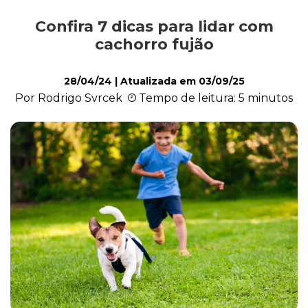
Confira 7 dicas para lidar com
Alimentação
cachorro fujão
28/04/24
| Atualizada em
03/09/25
Curiosidades
Por Rodrigo Svrcek
Tempo de leitura: 5 minutos
Filhotes
Higiene
Saúde