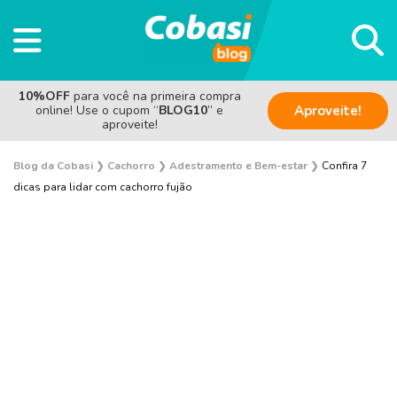
10%OFF
para você na primeira compra
online! Use o cupom “
BLOG10
” e
Aproveite!
aproveite!
Blog da Cobasi
❯
Cachorro
❯
Adestramento e Bem-estar
❯
Confira 7
dicas para lidar com cachorro fujão
Adestramento e Bem-estar
Adoção