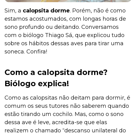
Sim, a
calopsita dorme
. Porém, não é como
estamos acostumados, com longas horas de
Pesquisas e Curiosidades Cobasi
sono profundo ou deitando. Conversamos
com o biólogo Thiago Sá, que explicou tudo
sobre os hábitos dessas aves para tirar uma
Peixes
soneca. Confira!
Como a calopsita dorme?
Outros Pets
Biólogo explica!
Como as calopsitas não deitam para dormir, é
Notícias
comum os seus tutores não saberem quando
estão tirando um cochilo. Mas, como o sono
dessa ave é leve, acredita-se que elas
Mamíferos
realizem o chamado “descanso unilateral do