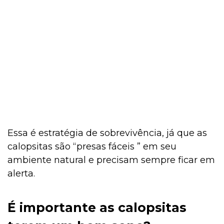
Curiosidades
Cultivo e Manutenção
Comportamento
Essa é estratégia de sobrevivência, já que as
Coelho
calopsitas são “presas fáceis ” em seu
ambiente natural e precisam sempre ficar em
alerta.
Casa & Piscina
É importante as calopsitas
Casa