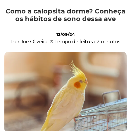
Como a calopsita dorme? Conheça
Saúde
os hábitos de sono dessa ave
13/09/24
Roedores
Por Joe Oliveira
Tempo de leitura: 2 minutos
Répteis
Quiz
Plantas e Flores
Piscina