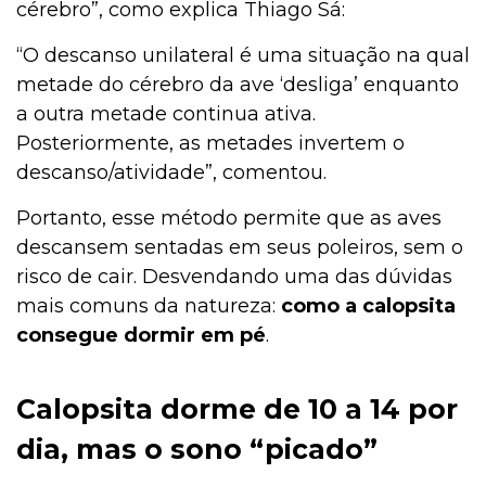
cérebro”, como explica Thiago Sá:
Jardinagem
“O descanso unilateral é uma situação na qual
metade do cérebro da ave ‘desliga’ enquanto
a outra metade continua ativa.
Institucional
Posteriormente, as metades invertem o
descanso/atividade”, comentou.
Portanto, esse método permite que as aves
Higiene
descansem sentadas em seus poleiros, sem o
risco de cair. Desvendando uma das dúvidas
mais comuns da natureza:
como a
calopsita
Higiene
consegue dormir em pé
.
Gato
Calopsita dorme de 10 a 14 por
dia, mas o sono “picado”
Filhotes