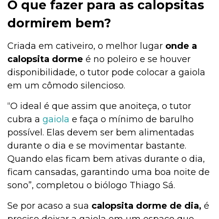
O que fazer para as calopsitas
Alimentação
dormirem bem?
Criada em cativeiro, o melhor lugar
onde a
Alimentação
calopsita dorme
é no poleiro e se houver
disponibilidade, o tutor pode colocar a gaiola
em um cômodo silencioso.
Adoção
“O ideal é que assim que anoiteça, o tutor
cubra a
gaiola
e faça o mínimo de barulho
possível. Elas devem ser bem alimentadas
Adoção
durante o dia e se movimentar bastante.
Quando elas ficam bem ativas durante o dia,
ficam cansadas, garantindo uma boa noite de
Adestramento e Bem-estar
sono”, completou o biólogo Thiago Sá.
Se por acaso a sua
calopsita dorme de dia,
é
Ações Sociais