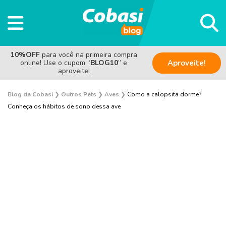
10%OFF
para você na primeira compra
online! Use o cupom “
BLOG10
” e
Aproveite!
aproveite!
Blog da Cobasi
❯
Outros Pets
❯
Aves
❯
Como a calopsita dorme?
Conheça os hábitos de sono dessa ave
Sem categoria
Saúde