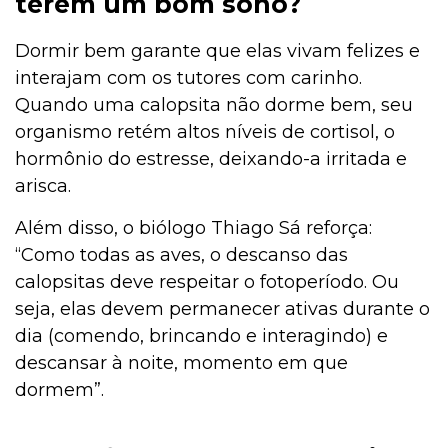
terem um bom sono?
Dormir bem garante que elas vivam felizes e
Cachorro
interajam com os tutores com carinho.
Quando uma calopsita não dorme bem, seu
organismo retém altos níveis de cortisol, o
Bulário
hormônio do estresse, deixando-a irritada e
arisca.
Além disso, o biólogo Thiago Sá reforça:
Aves
“Como todas as aves, o descanso das
calopsitas deve respeitar o fotoperíodo. Ou
seja, elas devem permanecer ativas durante o
Aquarismo
dia (comendo, brincando e interagindo) e
descansar à noite, momento em que
dormem”.
Aquários e Manutenção