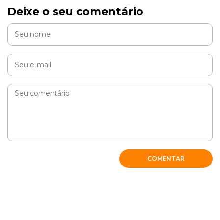
Deixe o seu comentário
Oi Rodrigo, como vai? O arroz pode ser dado porém o
indicado que seja cru para não prejudicar a saúde de
sua calopsita!
RESPONDER
COMENTAR