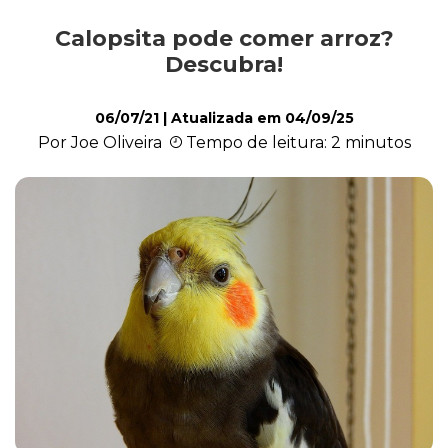
Calopsita pode comer arroz?
Exóticos e Silvestres
Descubra!
06/07/21
| Atualizada em
04/09/25
Mamíferos
Por Joe Oliveira
Tempo de leitura: 2 minutos
Répteis
Roedores