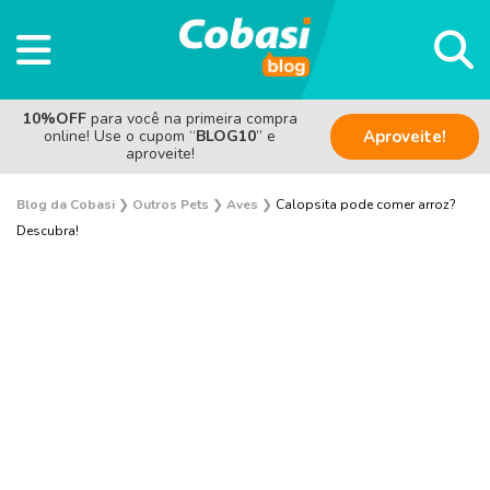
10%OFF
para você na primeira compra
online! Use o cupom “
BLOG10
” e
Aproveite!
aproveite!
Blog da Cobasi
❯
Outros Pets
❯
Aves
❯
Calopsita pode comer arroz?
Descubra!
Aves
Coelho