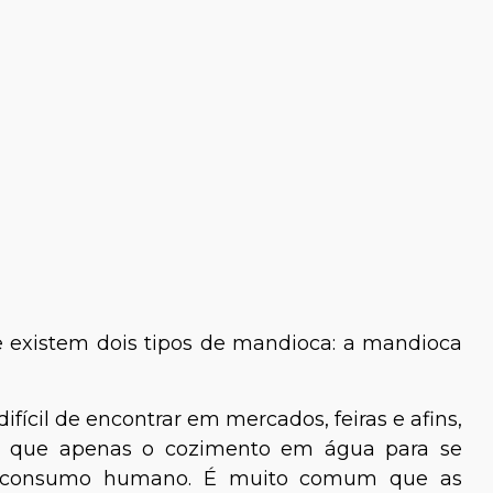
Dra. Nathalia Martins
e Cozzolino
veterinária
e existem dois tipos de mandioca: a mandioca
fícil de encontrar em mercados, feiras e afins,
 que apenas o cozimento em água para se
o consumo humano. É muito comum que as