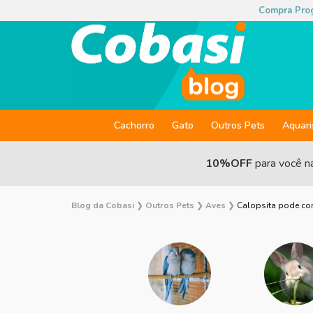
Compra Pro
Cachorro
Gato
Outros Pets
Aquar
10%OFF
para você n
Blog da Cobasi
❯
Outros Pets
❯
Aves
❯
Calopsita pode co