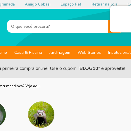
gramada
Amigo Cobasi
Espaço Pet
Retirar na loja
Co
ismo
Casa & Piscina
Jardinagem
Web Stories
Institucional
a primeira compra online! Use o cupom “
BLOG10
” e aproveite!
mer mandioca? Veja aqui!