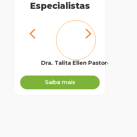
Especialistas
Dra. Talita Ellen Pastore
Dr.
Orto
Saiba mais