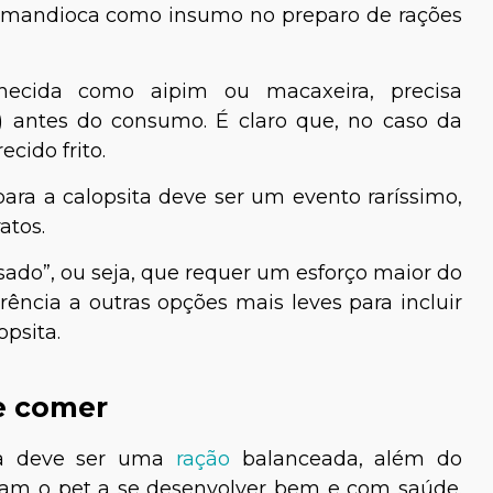
de mandioca como insumo no preparo de rações
cida como aipim ou macaxeira, precisa
a) antes do consumo. É claro que, no caso da
ecido frito.
ra a calopsita deve ser um evento raríssimo,
atos.
do”, ou seja, que requer um esforço maior do
rência a outras opções mais leves para incluir
opsita.
e comer
ta deve ser uma
ração
balanceada, além do
am o pet a se desenvolver bem e com saúde.