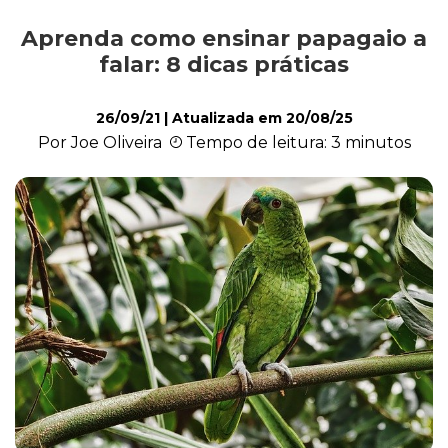
Aprenda como ensinar papagaio a
Exóticos e Silvestres
falar: 8 dicas práticas
26/09/21
| Atualizada em
20/08/25
Mamíferos
Por Joe Oliveira
Tempo de leitura: 3 minutos
Répteis
Roedores