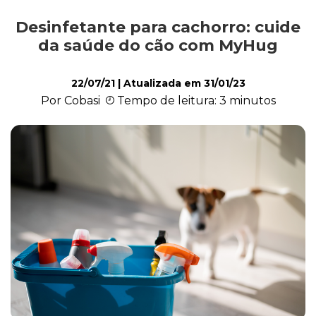
Desinfetante para cachorro: cuide
Comportamento
da saúde do cão com MyHug
22/07/21
| Atualizada em
31/01/23
Curiosidades
Por Cobasi
Tempo de leitura: 3 minutos
Filhote
Higiene
Saúde