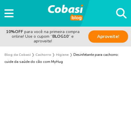
10%OFF
para você na primeira compra
online! Use o cupom “
BLOG10
” e
Aproveite!
aproveite!
Blog da Cobasi
❯
Cachorro
❯
Higiene
❯
Desinfetante para cachorro:
cuide da saúde do cão com MyHug
Adoção
Alimentação