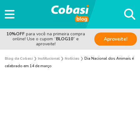
10%OFF
para você na primeira compra
online! Use o cupom “
BLOG10
” e
Aproveite!
aproveite!
Blog da Cobasi
❯
Institucional
❯
Notícias
❯
Dia Nacional dos Animais é
celebrado em 14 de março
Pesquisas e Curiosidades Cobasi
Notícias