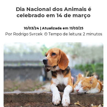
Dia Nacional dos Animais é
Ações Sociais
celebrado em 14 de março
10/03/24
| Atualizada em
11/03/25
Cachorro
Por Rodrigo Svrcek
Tempo de leitura: 2 minutos
Gato
Outros Pets
Casa & Piscina
Jardinagem