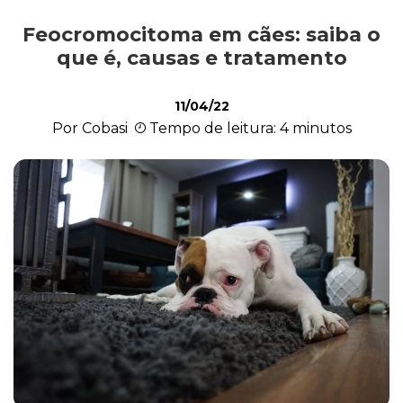
Feocromocitoma em cães: saiba o
Alimentação
que é, causas e tratamento
11/04/22
Curiosidades
Por Cobasi
Tempo de leitura: 4 minutos
Filhotes
Higiene
Saúde