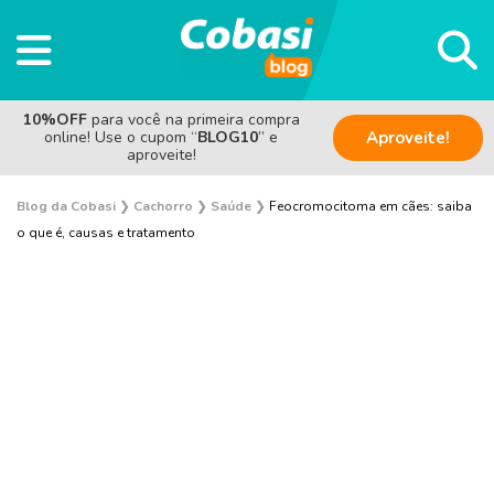
10%OFF
para você na primeira compra
online! Use o cupom “
BLOG10
” e
Aproveite!
aproveite!
Blog da Cobasi
❯
Cachorro
❯
Saúde
❯
Feocromocitoma em cães: saiba
o que é, causas e tratamento
Adestramento e Bem-estar
Adoção