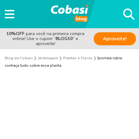
10%OFF
para você na primeira compra
online! Use o cupom “
BLOG10
” e
Aproveite!
aproveite!
Blog da Cobasi
❯
Jardinagem
❯
Plantas e Flores
❯
Ipomeia rubra:
conheça tudo sobre essa planta
Plantas e Flores
Curiosidades