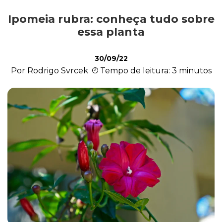
Ipomeia rubra: conheça tudo sobre
Cultivo e Manutenção
essa planta
30/09/22
Cachorro
Por Rodrigo Svrcek
Tempo de leitura: 3 minutos
Gato
Outros Pets
Casa & Piscina
Jardinagem