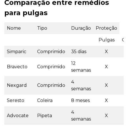
Comparação entre remédios
para pulgas
Nome
Tipo
Duração
Proteção
Pulgas
Ca
Simparic
Comprimido
35 dias
X
12
Bravecto
Comprimido
X
semanas
4
Nexgard
Comprimido
X
semanas
Seresto
Coleira
8 meses
X
4
Advocate
Pipeta
X
semanas