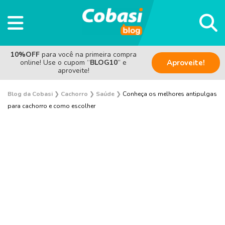
10%OFF
para você na primeira compra
online! Use o cupom “
BLOG10
” e
Aproveite!
aproveite!
Blog da Cobasi
❯
Cachorro
❯
Saúde
❯
Conheça os melhores antipulgas
para cachorro e como escolher
Adestramento e Bem-estar
Adoção