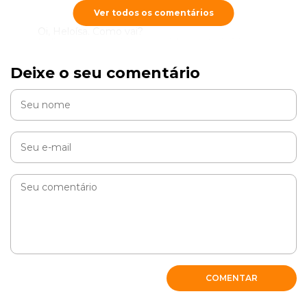
Ver todos os comentários
Oi, Heloísa. Como vai?
Indicamos uma visita ao médico-veterinário para que
assim receba a orientação correta ?
Deixe o seu comentário
RESPONDER
Sandra
Preciso de orientação a respeito de um corrimento amarelo
que apareceu na cadela da raça labrador de apenas 50 dias
de nascida. Ela está lambendo o local. Estou preocupada
pela pouca idade com secreção cor de pus.
Me orientem por favor?
Não posso pagar um veterinário no momento.
Desde já agradeço
COMENTAR
RESPONDER