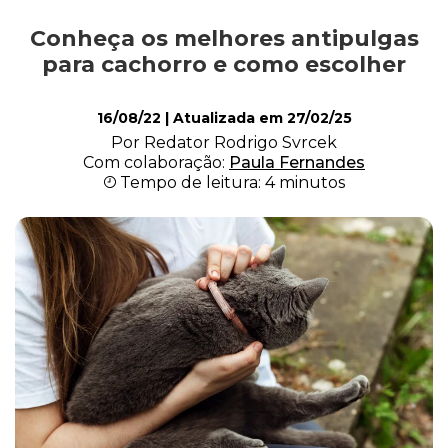
Conheça os melhores antipulgas
Alimentação
para cachorro e como escolher
16/08/22
| Atualizada em
27/02/25
Curiosidades
Por Redator Rodrigo Svrcek
Com colaboração:
Paula Fernandes
Tempo de leitura: 4 minutos
Filhotes
Higiene
Saúde