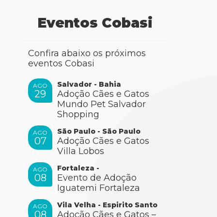
Eventos Cobasi
Confira abaixo os próximos
eventos Cobasi
Salvador - Bahia
AGO
29
Adoção Cães e Gatos
Mundo Pet Salvador
Shopping
São Paulo - São Paulo
AGO
07
Adoção Cães e Gatos
Villa Lobos
Fortaleza -
AGO
08
Evento de Adoção
Iguatemi Fortaleza
Vila Velha - Espirito Santo
AGO
08
Adoção Cães e Gatos –