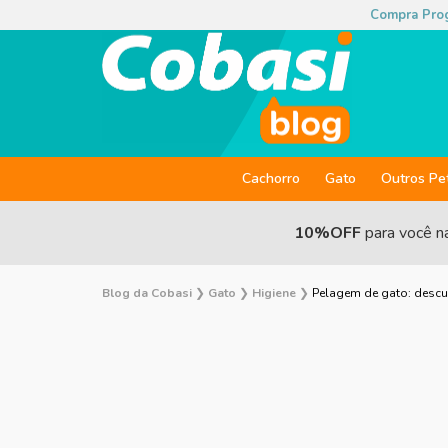
Compra Pro
Cachorro
Gato
Outros Pe
10%OFF
para você n
Blog da Cobasi
❯
Gato
❯
Higiene
❯
Pelagem de gato: descu