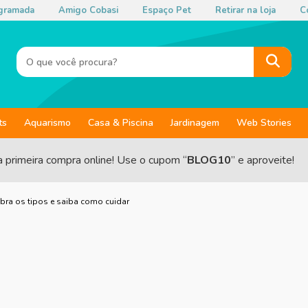
gramada
Amigo Cobasi
Espaço Pet
Retirar na loja
Co
ts
Aquarismo
Casa & Piscina
Jardinagem
Web Stories
a primeira compra online! Use o cupom “
BLOG10
” e aproveite!
bra os tipos e saiba como cuidar