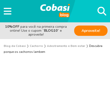
10%OFF
para você na primeira compra
online! Use o cupom “
BLOG10
” e
Aproveite!
aproveite!
Blog da Cobasi
❯
Cachorro
❯
Adestramento e Bem-estar
❯
Descubra
porque os cachorros lambem
Adestramento e Bem-estar
Adoção