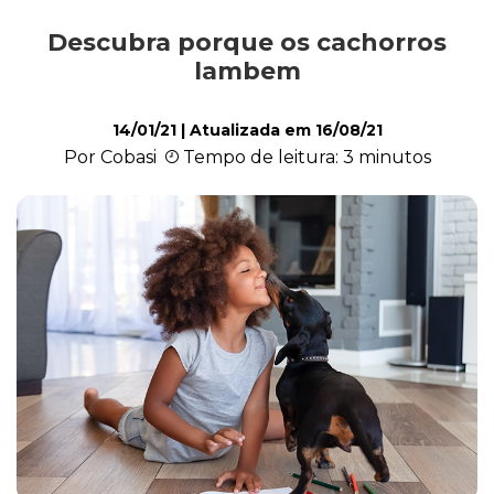
Descubra porque os cachorros
Alimentação
lambem
14/01/21
| Atualizada em
16/08/21
Curiosidades
Por Cobasi
Tempo de leitura: 3 minutos
Filhotes
Higiene
Saúde