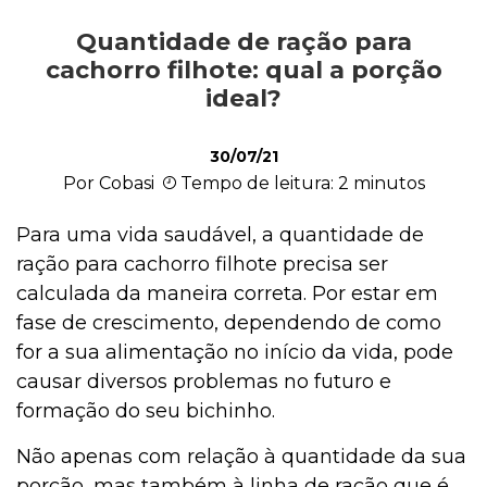
Quantidade de ração para
Alimentação
cachorro filhote: qual a porção
ideal?
Curiosidades
30/07/21
Por Cobasi
Tempo de leitura: 2 minutos
Filhotes
Para uma vida saudável, a quantidade de
ração para cachorro filhote precisa ser
calculada da maneira correta. Por estar em
Higiene
fase de crescimento, dependendo de como
for a sua alimentação no início da vida, pode
causar diversos problemas no futuro e
Saúde
formação do seu bichinho.
Não apenas com relação à quantidade da sua
porção, mas também à linha de ração que é