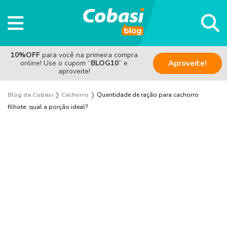
10%OFF
para você na primeira compra
online! Use o cupom “
BLOG10
” e
Aproveite!
aproveite!
Blog da Cobasi
❯
Cachorro
❯
Quantidade de ração para cachorro
filhote: qual a porção ideal?
Adestramento e Bem-estar
Adoção