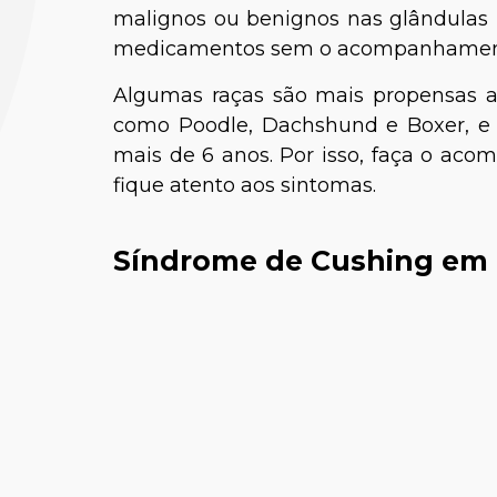
malignos ou benignos nas glândulas h
medicamentos sem o acompanhamento
Algumas raças são mais propensas 
como Poodle, Dachshund e Boxer, 
mais de 6 anos. Por isso, faça o ac
fique atento aos sintomas.
Síndrome de Cushing em 
Rayane
Bióloga e 
Aves e