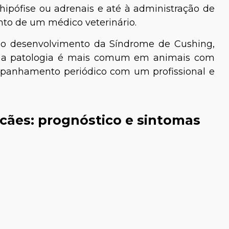
ipófise ou adrenais e até à administração de
 de um médico veterinário.
ao desenvolvimento da Síndrome de Cushing,
e a patologia é mais comum em animais com
ompanhamento periódico com um profissional e
cães: prognóstico e sintomas
 Henriques
Claudio Soares
Especialista em
Biólogo Especialista em
 Mamíferos
Neurociências