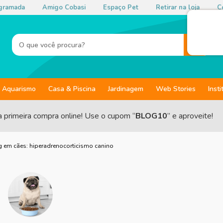
gramada
Amigo Cobasi
Espaço Pet
Retirar na loja
Co
Aquarismo
Casa & Piscina
Jardinagem
Web Stories
Insti
a primeira compra online! Use o cupom “
BLOG10
” e aproveite!
 em cães: hiperadrenocorticismo canino