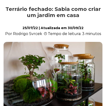
Terrário fechado: Sabia como criar
Cultivo e Manutenção
um jardim em casa
25/07/22
| Atualizada em
30/09/22
Cachorro
Por Rodrigo Svrcek
Tempo de leitura: 3 minutos
Gato
Outros Pets
Casa & Piscina
Jardinagem