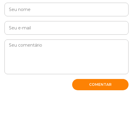
dificl
RESPONDER
Cobasi
Olá, Renata! Como vai?
Visite o setor de jardinagem da Cobasi mais próxima a
você, e confira uma variedade enorme de plantas e
outros produtos. Ah, sem contar nos preços
COMENTAR
imperdíveis! ?
RESPONDER
Naná