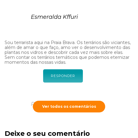
Esmeralda Kffuri
Sou terrarista aqui na Praia Brava. Os terrários são viciantes,
além de amar o que faço, amo ver o desenvolvimento das
plantas nos vidros e descobrir cada vez mais sobre elas.
Sem contar os terrários temáticos que podemos eternizar
momentos das nossas vidas.
RESPONDER
Renata Almeida
Ver todos os comentários
Onde eu compro essas plantas e musgos ,faço ternários ,
Deixe o seu comentário
porém aqui não consigo achar , e vidro fechado tbem e