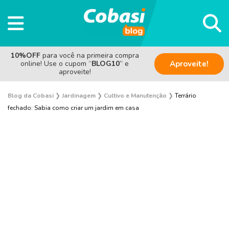
10%OFF
para você na primeira compra
online! Use o cupom “
BLOG10
” e
Aproveite!
aproveite!
Blog da Cobasi
❯
Jardinagem
❯
Cultivo e Manutenção
❯
Terrário
fechado: Sabia como criar um jardim em casa
Plantas e Flores
Curiosidades