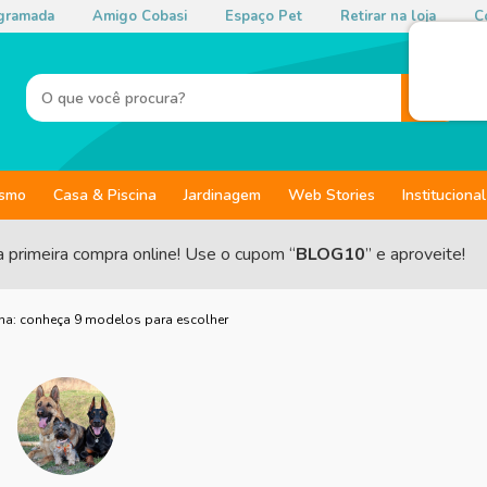
gramada
Amigo Cobasi
Espaço Pet
Retirar na loja
Co
ismo
Casa & Piscina
Jardinagem
Web Stories
Institucional
a primeira compra online! Use o cupom “
BLOG10
” e aproveite!
ina: conheça 9 modelos para escolher