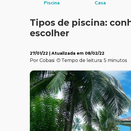
itucional
Piscina
Casa
Tipos de piscina: con
escolher
27/01/22
| Atualizada em
08/02/22
Por Cobasi
Tempo de leitura: 5 minutos