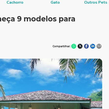
Cachorro
Gato
Outros Pets
heça 9 modelos para
Compartilhar: