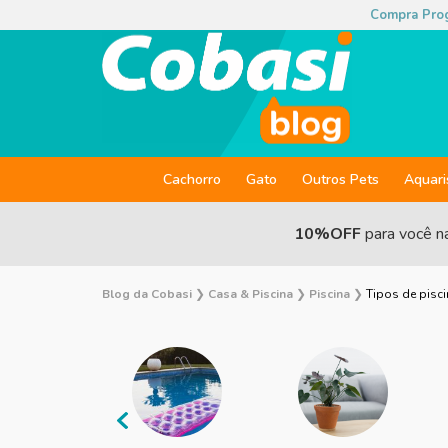
Compra Pro
Cachorro
Gato
Outros Pets
Aquar
10%OFF
para você n
Blog da Cobasi
❯
Casa & Piscina
❯
Piscina
❯
Tipos de pisc