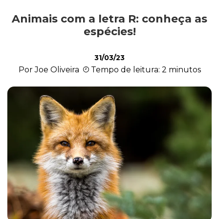
Animais com a letra R: conheça as
Exóticos e Silvestres
espécies!
31/03/23
Mamíferos
Por Joe Oliveira
Tempo de leitura: 2 minutos
Répteis
Roedores