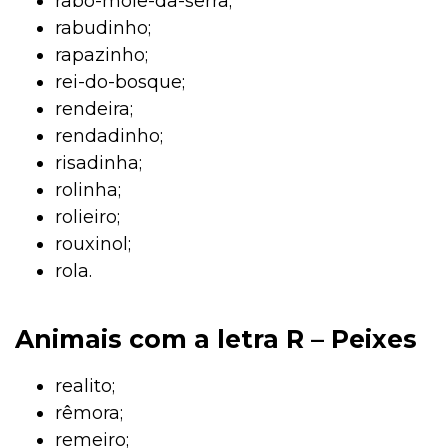
rabo-mole-da-serra;
rabudinho;
rapazinho;
rei-do-bosque;
rendeira;
rendadinho;
risadinha;
rolinha;
rolieiro;
rouxinol;
rola.
Animais com a letra R – Peixes
realito;
rêmora;
remeiro;