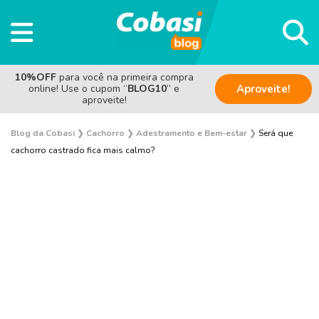
10%OFF
para você na primeira compra
online! Use o cupom “
BLOG10
” e
Aproveite!
aproveite!
Blog da Cobasi
❯
Cachorro
❯
Adestramento e Bem-estar
❯
Será que
cachorro castrado fica mais calmo?
Adestramento e Bem-estar
Adoção