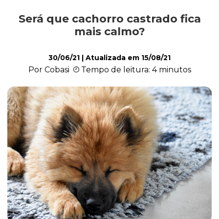
Será que cachorro castrado fica
Alimentação
mais calmo?
30/06/21
| Atualizada em
15/08/21
Curiosidades
Por Cobasi
Tempo de leitura: 4 minutos
Filhotes
Higiene
Saúde