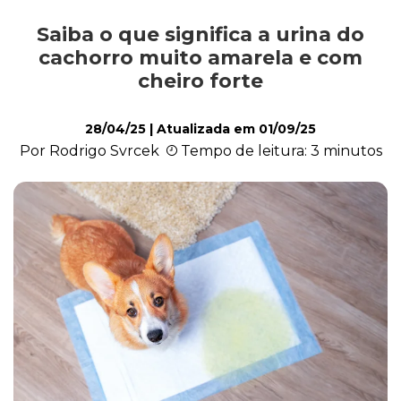
Saiba o que significa a urina do
Alimentação
cachorro muito amarela e com
cheiro forte
Curiosidades
28/04/25
| Atualizada em
01/09/25
Por Rodrigo Svrcek
Tempo de leitura: 3 minutos
Filhotes
Higiene
Saúde