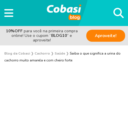
10%OFF
para você na primeira compra
online! Use o cupom “
BLOG10
” e
Aproveite!
aproveite!
Blog da Cobasi
❯
Cachorro
❯
Saúde
❯
Saiba o que significa a urina do
cachorro muito amarela e com cheiro forte
Adestramento e Bem-estar
Adoção