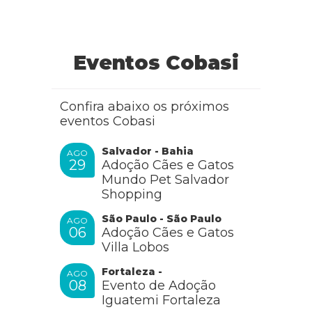
Olá, tudo bem?
Como esse é um comportamento recorrente, é
necessário um diagnóstico médico, por isso, procure a
opinião de outro especialista, e confira se é possível
fazer alterações na alimentação do animal.
Eventos Cobasi
RESPONDER
Confira abaixo os próximos
eventos Cobasi
Edineia
Salvador - Bahia
AGO
29
Adoção Cães e Gatos
Mundo Pet Salvador
Shopping
A minha cadela tbm tem cheiro forte na urina e
amarelado, ela tem problema de shunt, doença no
São Paulo - São Paulo
AGO
fígado.
06
Adoção Cães e Gatos
Villa Lobos
RESPONDER
Fortaleza -
AGO
08
Evento de Adoção
Iguatemi Fortaleza