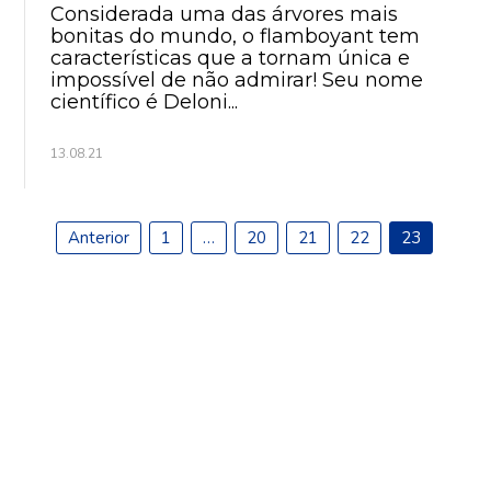
Considerada uma das árvores mais
bonitas do mundo, o flamboyant tem
características que a tornam única e
impossível de não admirar! Seu nome
científico é Deloni...
13.08.21
Anterior
1
…
20
21
22
23