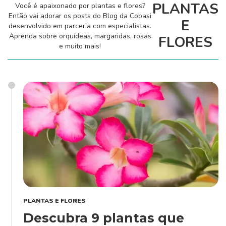
PLANTAS
Você é apaixonado por plantas e flores?
Cultivo e Manutenção
Então vai adorar os posts do Blog da Cobasi
E
desenvolvido em parceria com especialistas.
Aprenda sobre orquídeas, margaridas, rosas
FLORES
e muito mais!
Cachorro
Gato
Outros Pets
Casa & Piscina
PLANTAS E FLORES
Jardinagem
Descubra 9 plantas que