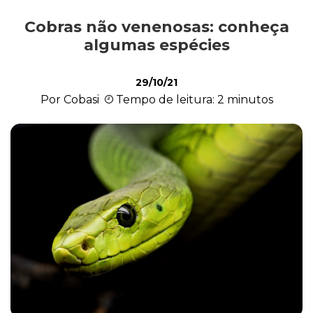
Cobras não venenosas: conheça
Exóticos e Silvestres
algumas espécies
29/10/21
Mamíferos
Por Cobasi
Tempo de leitura: 2 minutos
Répteis
Roedores