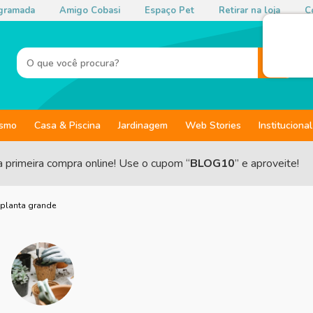
gramada
Amigo Cobasi
Espaço Pet
Retirar na loja
Co
ismo
Casa & Piscina
Jardinagem
Web Stories
Institucional
a primeira compra online! Use o cupom “
BLOG10
” e aproveite!
planta grande