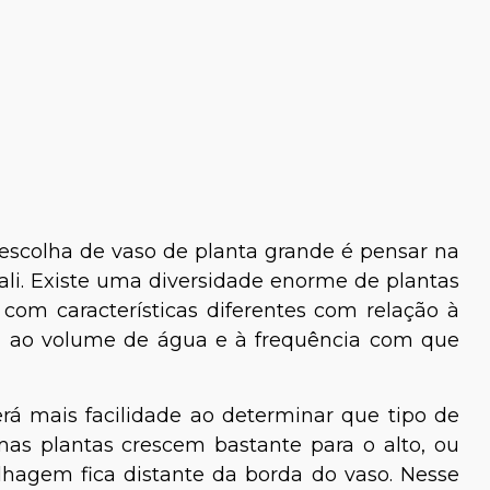
nato Maurus
Rayane Henriques
escolha de vaso de planta grande é pensar na
ali. Existe uma diversidade enorme de plantas
Bióloga e Especialista em
Aves e Mamíferos
com características diferentes com relação à
to, ao volume de água e à frequência com que
rá mais facilidade ao determinar que tipo de
mas plantas crescem bastante para o alto, ou
lhagem fica distante da borda do vaso. Nesse