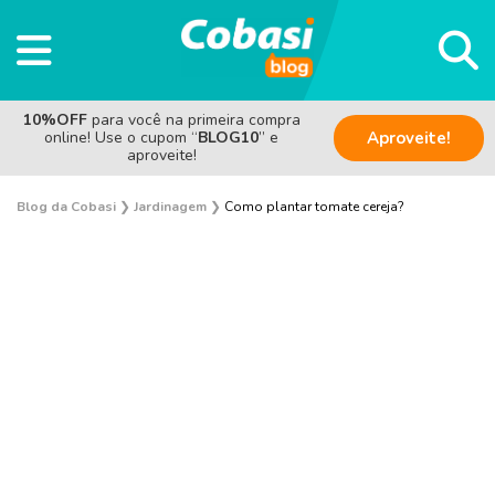
10%OFF
para você na primeira compra
online! Use o cupom “
BLOG10
” e
Aproveite!
aproveite!
Blog da Cobasi
❯
Jardinagem
❯
Como plantar tomate cereja?
Plantas e Flores
Curiosidades