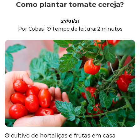
Como plantar tomate cereja?
Cultivo e Manutenção
27/01/21
Por Cobasi
Tempo de leitura: 2 minutos
Cachorro
Gato
Outros Pets
Casa & Piscina
Jardinagem
O cultivo de hortaliças e frutas em casa