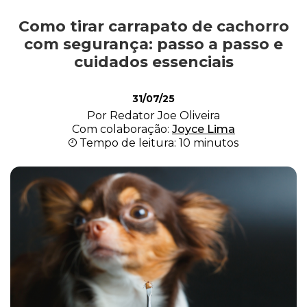
Como tirar carrapato de cachorro
Alimentação
com segurança: passo a passo e
cuidados essenciais
Curiosidades
31/07/25
Por Redator Joe Oliveira
Com colaboração:
Joyce Lima
Filhotes
Tempo de leitura: 10 minutos
Higiene
Saúde