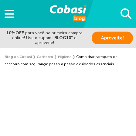
10%OFF
para você na primeira compra
online! Use o cupom “
BLOG10
” e
Aproveite!
aproveite!
Blog da Cobasi
❯
Cachorro
❯
Higiene
❯
Como tirar carrapato de
cachorro com segurança: passo a passo e cuidados essenciais
Adestramento e Bem-estar
Adoção