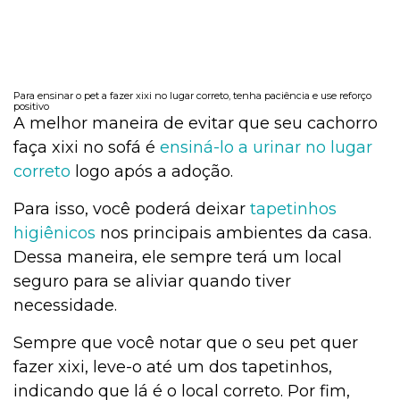
Cachorro
Para ensinar o pet a fazer xixi no lugar correto, tenha paciência e use reforço
positivo
A melhor maneira de evitar que seu cachorro
Bulário
faça xixi no sofá é
ensiná-lo a urinar no lugar
correto
logo após a adoção.
Para isso, você poderá deixar
tapetinhos
Aves
higiênicos
nos principais ambientes da casa.
Dessa maneira, ele sempre terá um local
seguro para se aliviar quando tiver
Aquarismo
necessidade.
Sempre que você notar que o seu pet quer
Aquários e Manutenção
fazer xixi, leve-o até um dos tapetinhos,
indicando que lá é o local correto. Por fim,