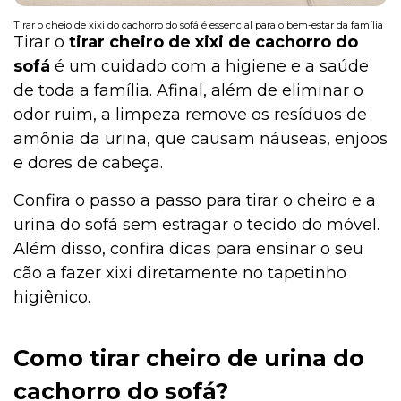
Tirar o cheio de xixi do cachorro do sofá é essencial para o bem-estar da família
Tirar o
tirar cheiro de xixi de cachorro do
sofá
é um cuidado com a higiene e a saúde
Pesquisas e Curiosidades Cobasi
de toda a família. Afinal, além de eliminar o
odor ruim, a limpeza remove os resíduos de
amônia da urina, que causam náuseas, enjoos
Peixes
e dores de cabeça.
Confira o passo a passo para tirar o cheiro e a
Outros Pets
urina do sofá sem estragar o tecido do móvel.
Além disso, confira dicas para ensinar o seu
cão a fazer xixi diretamente no tapetinho
Notícias
higiênico.
Como tirar cheiro de urina do
Mamíferos
cachorro do sofá?