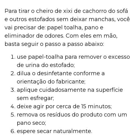
Para tirar o cheiro de xixi de cachorro do sofá
Jardinagem
e outros estofados sem deixar manchas, você
vai precisar de: papel toalha, pano e
eliminador de odores. Com eles em mão,
Institucional
basta seguir o passo a passo abaixo:
use papel-toalha para remover o excesso
Higiene
de urina do estofado;
dilua o desinfetante conforme a
orientação do fabricante;
Higiene
aplique cuidadosamente na superfície
sem esfregar;
deixe agir por cerca de 15 minutos;
Gato
remova os resíduos do produto com um
pano seco;
espere secar naturalmente.
Filhotes