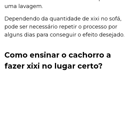
uma lavagem.
Curiosidades
Dependendo da quantidade de xixi no sofá,
pode ser necessário repetir o processo por
Cultivo e Manutenção
alguns dias para conseguir o efeito desejado.
Como ensinar o cachorro a
Comportamento
fazer xixi no lugar certo?
Coelho
Casa & Piscina
Casa