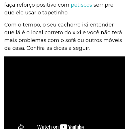
faça reforço positivo com
petiscos
sempre
Alimentação
que ele usar o tapetinho.
Com o tempo, o seu cachorro irá entender
Alimentação
que lá é o local correto do xixi e você não terá
mais problemas com o sofá ou outros móveis
da casa. Confira as dicas a seguir.
Adoção
Adoção
Adestramento e Bem-estar
Ações Sociais