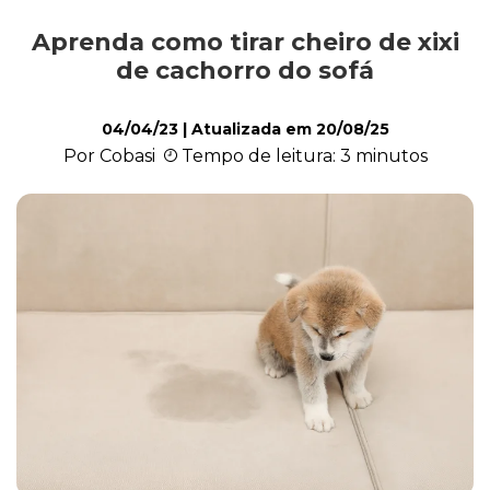
Aprenda como tirar cheiro de xixi
Saúde
de cachorro do sofá
04/04/23
| Atualizada em
20/08/25
Roedores
Por Cobasi
Tempo de leitura: 3 minutos
Répteis
Quiz
Plantas e Flores
Piscina