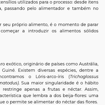
ensílios utilizados para o processo: desde itens
ha, passando pelo alimentador e também no
r seu próprio alimento, é o momento de parar
omeçar a introduzir os alimentos sólidos
nato Maurus
Joyce Lima
Médica-Veterinária
ro exótico, originário de países como Austrália,
 Guiné. Existem diversas espécies, dentre a
contramos o Lóris-arco-íris (
Trichoglossus
atodus).
Sua maior singularidade é o hábito
 restringe apenas a frutas e néctar. Assim,
terística que lembra a dos beija-flores: uma
e o permite se alimentar do néctar das flores.