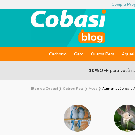
Compra Pro
Cachorro
Gato
Outros Pets
Aquar
10%OFF
para você n
Blog da Cobasi
❯
Outros Pets
❯
Aves
❯
Alimentação para A