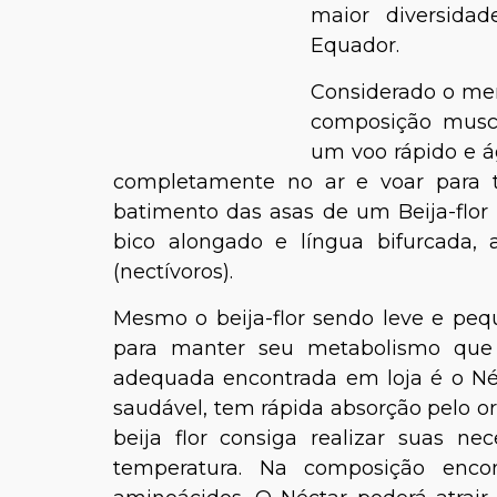
maior diversidad
Equador.
Considerado o men
composição muscu
um voo rápido e ág
completamente no ar e voar para trá
batimento das asas de um Beija-flor
bico alongado e língua bifurcada,
(nectívoros).
Mesmo o beija-flor sendo leve e pequ
para manter seu metabolismo que 
adequada encontrada em loja é o Néc
saudável, tem rápida absorção pelo or
beija flor consiga realizar suas n
temperatura. Na composição encon