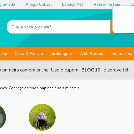
gramada
Amigo Cobasi
Espaço Pet
Retirar na loja
Co
ismo
Casa & Piscina
Jardinagem
Web Stories
Institucional
a primeira compra online! Use o cupom “
BLOG10
” e aproveite!
ves: Conheça os tipos papinha e sais minerais