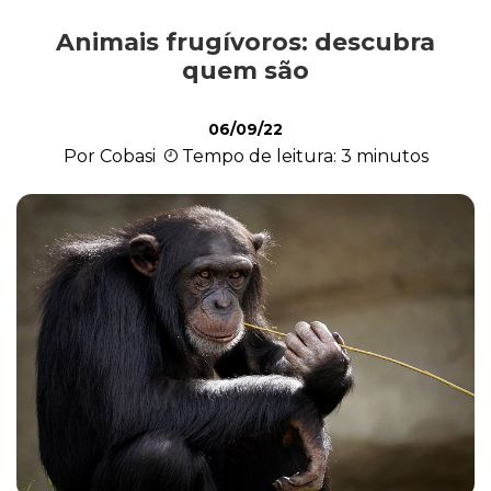
Animais frugívoros: descubra
Exóticos e Silvestres
quem são
06/09/22
Mamíferos
Por Cobasi
Tempo de leitura: 3 minutos
Répteis
Roedores