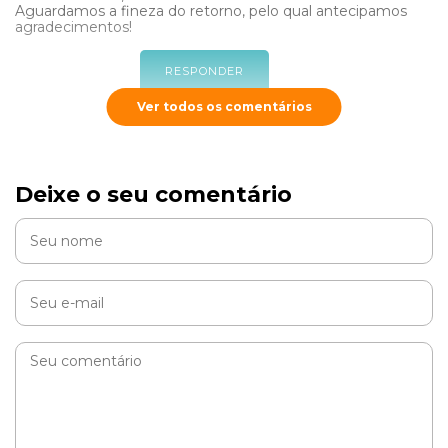
Aguardamos a fineza do retorno, pelo qual antecipamos
agradecimentos!
RESPONDER
Ver todos os comentários
Cobasi
Deixe o seu comentário
Olá, Mílton! Tudo bem?
Temos algumas dicas seguras e eficazes que vão
ajudar a minimizar o incômodo causado pelas fezes
dos morcegos, sem prejudicá-los. Acesse o link e
confira:
https://blog.cobasi.com.br/web-stories/dicas-
para-se-proteger-dos-morcegos/
RESPONDER