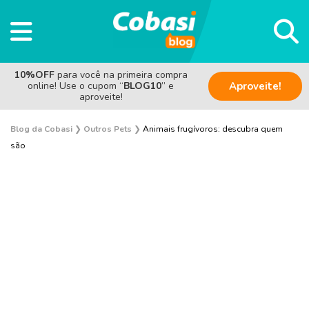
10%OFF
para você na primeira compra
online! Use o cupom “
BLOG10
” e
Aproveite!
aproveite!
Blog da Cobasi
❯
Outros Pets
❯
Animais frugívoros: descubra quem
são
Aves
Coelho