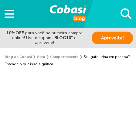
10%OFF
para você na primeira compra
online! Use o cupom “
BLOG10
” e
Aproveite!
aproveite!
Blog da Cobasi
❯
Gato
❯
Comportamento
❯
Seu gato urina em pessoa?
Entenda o que isso significa
Adoção
Alimentação