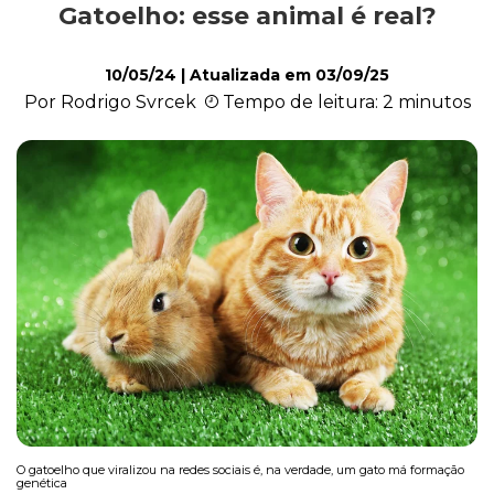
Gatoelho: esse animal é real?
Exóticos e Silvestres
10/05/24
| Atualizada em
03/09/25
Por Rodrigo Svrcek
Tempo de leitura: 2 minutos
Mamíferos
Répteis
Roedores
O gatoelho que viralizou na redes sociais é, na verdade, um gato má formação
genética